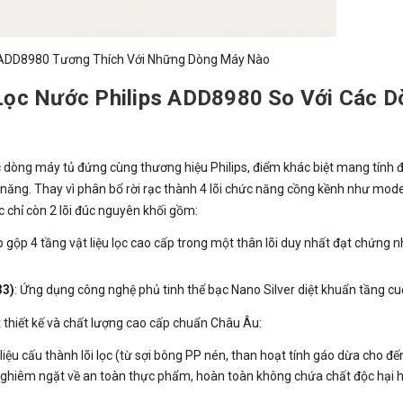
s ADD8980 Tương Thích Với Những Dòng Máy Nào
 Lọc Nước Philips ADD8980 So Với Các D
c dòng máy tủ đứng cùng thương hiệu Philips, điểm khác biệt mang tính 
 năng. Thay vì phân bổ rời rạc thành 4 lõi chức năng cồng kềnh như mode
chỉ còn 2 lõi đúc nguyên khối gồm:
p gộp 4 tầng vật liệu lọc cao cấp trong một thân lõi duy nhất đạt chứng 
33)
: Ứng dụng công nghệ phủ tinh thể bạc Nano Silver diệt khuẩn tầng cuố
t thiết kế và chất lượng cao cấp chuẩn Châu Âu:
 liệu cấu thành lõi lọc (từ sợi bông PP nén, than hoạt tính gáo dừa cho đế
 nghiêm ngặt về an toàn thực phẩm, hoàn toàn không chứa chất độc hại 