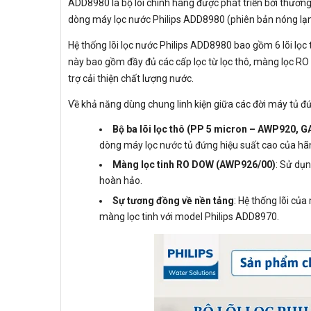
ADD8980 là bộ lõi chính hãng được phát triển bởi thương 
dòng máy lọc nước Philips ADD8980 (phiên bản nóng lạn
Hệ thống lõi lọc nước Philips ADD8980 bao gồm 6 lõi lọc 
này bao gồm đầy đủ các cấp lọc từ lọc thô, màng lọc RO 
trợ cải thiện chất lượng nước.
Về khả năng dùng chung linh kiện giữa các đời máy tủ đ
Bộ ba lõi lọc thô (PP 5 micron – AWP920,
dòng máy lọc nước tủ đứng hiệu suất cao của
Màng lọc tinh RO DOW (AWP926/00)
: Sử dụ
hoàn hảo.
Sự tương đồng về nền tảng
: Hệ thống lõi củ
màng lọc tinh với model Philips ADD8970.