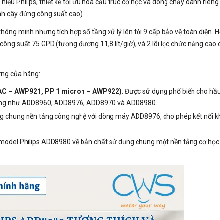
hiệu Philips, thiết kế tối ưu hóa cấu trúc cơ học và dòng chảy dành riêng
h cây đứng công suất cao).
thông minh nhưng tích hợp số tầng xử lý lên tới 9 cấp bảo vệ toàn diện. 
công suất 75 GPD (tương đương 11,8 lít/giờ), và 2 lõi lọc chức năng cao 
ứng của hãng:
 GAC – AWP921, PP 1 micron – AWP922)
: Được sử dụng phổ biến cho hầu
 hãng như ADD8960, ADD8976, ADD8970 và ADD8980.
ng chung nền tảng công nghệ với dòng máy ADD8976, cho phép kết nối k
a model Philips ADD8980 về bản chất sử dụng chung một nền tảng cơ học