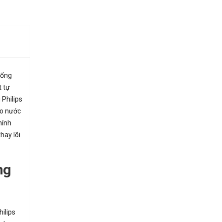
uống
t tự
 Philips
ạo nước
hính
hay lõi
ng
hilips