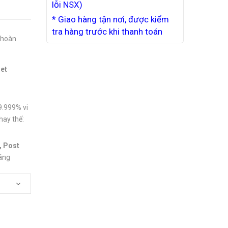
lỗi NSX)
* Giao hàng tận nơi, được kiểm
tra hàng trước khi thanh toán
 hoàn
met
99.999% vi
hay thế:
), Post
háng