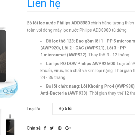
Liên hệ
Bộ
lõi lọc nước Philips ADD8980
chính hãng tương thích
toàn với dòng máy lọc nước Philips ADD8980 tủ đứng
Bộ lọc thô 123: Bao gồm lõi 1 - PP 5 micron
(AWP920), Lõi 2 - GAC (AWP921),
Lõi 3 - PP
1 micronmet
(AWP922)
: Thay thế: 3 - 12 tháng.
Lõi lọc RO DOW Philips AWP926/00
: Loại bỏ 
khuẩn, virus, hóa chất và kim loại nặng. Thời gian t
24 - 36 tháng.
Bộ lõi chức năng
:
Lõi Khoáng Pro4 (AWP938
Anti-Bacteria (AWP933):
Thời gian thay thế 12 t
Loại lõi
Chia sẻ: