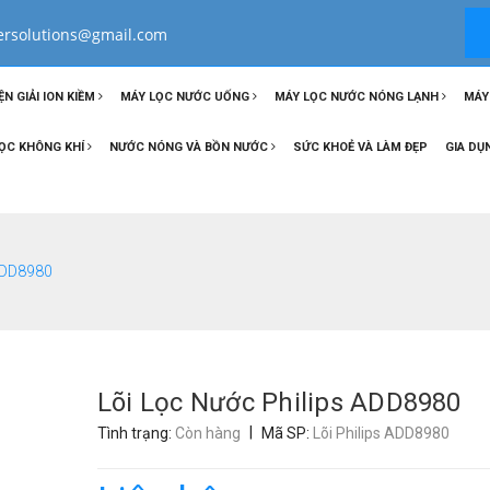
tersolutions@gmail.com
ỆN GIẢI ION KIỀM
MÁY LỌC NƯỚC UỐNG
MÁY LỌC NƯỚC NÓNG LẠNH
MÁY
ỌC KHÔNG KHÍ
NƯỚC NÓNG VÀ BỒN NƯỚC
SỨC KHOẺ VÀ LÀM ĐẸP
GIA DỤ
 ADD8980
Lõi Lọc Nước Philips ADD8980
|
Tình trạng:
Còn hàng
Mã SP:
Lõi Philips ADD8980