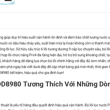
ưởng giúp duy trì hiệu suất vận hành ổn định và đảm bảo chất lượng nước 
ếu nước có dấu hiệu chảy yếu, xuất hiện mùi lạ hoặc không còn vị thanh má
ng lõi lọc. Sở hữu cấu trúc 6 lõi tương đương 9 cấp lọc chuyên sâu, bộ lõi
ợp lõi chức năng Pro4 đa tầng hiện đại, hỗ trợ bổ sung khoáng chất, t
 khách hàng dễ dàng lựa chọn bộ lõi chính hãng với đầy đủ tem nhãn, c
hám phá ngay bài viết dưới đây để cập nhật bảng giá mới nhất, thời gian t
8980 tiết kiệm, hiệu quả cho gia đình bạn!
ADD8980 Tương Thích Với Những Dò
kỹ thuật là yếu tố hàng đầu quyết định hiệu quả vận hành. Bộ lõi lọc nước P