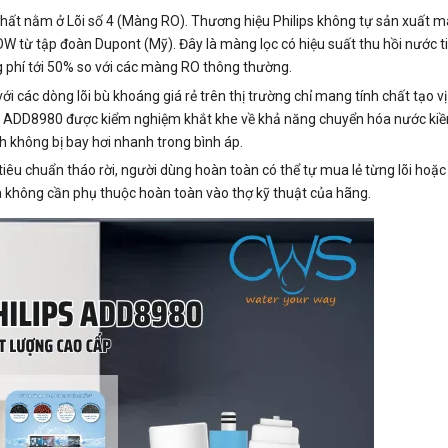
 nhất nằm ở Lõi số 4 (Màng RO). Thương hiệu Philips không tự sản xuất m
từ tập đoàn Dupont (Mỹ). Đây là màng lọc có hiệu suất thu hồi nước ti
g phí tới 50% so với các màng RO thông thường.
ới các dòng lõi bù khoáng giá rẻ trên thị trường chỉ mang tính chất tạo v
lips ADD8980 được kiểm nghiệm khắt khe về khả năng chuyển hóa nước ki
h không bị bay hơi nhanh trong bình áp.
 tiêu chuẩn tháo rời, người dùng hoàn toàn có thể tự mua lẻ từng lõi hoặ
à không cần phụ thuộc hoàn toàn vào thợ kỹ thuật của hãng.