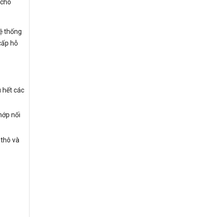
 cho
Hệ thống
cấp hỗ
 hết các
hớp nối
 thô và