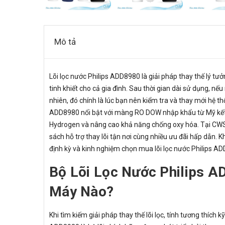
Mô tả
Lõi lọc nước Philips ADD8980 là giải pháp thay thế lý t
tinh khiết cho cả gia đình. Sau thời gian dài sử dụng, n
nhiên, đó chính là lúc bạn nên kiểm tra và thay mới hệ thố
ADD8980 nổi bật với màng RO DOW nhập khẩu từ Mỹ kết h
Hydrogen và nâng cao khả năng chống oxy hóa. Tại CWS,
sách hỗ trợ thay lõi tận nơi cùng nhiều ưu đãi hấp dẫn. K
định kỳ và kinh nghiệm chọn mua lõi lọc nước Philips ADD
Bộ Lõi Lọc Nước Philips 
Máy Nào?
Khi tìm kiếm giải pháp thay thế lõi lọc, tính tương thích 