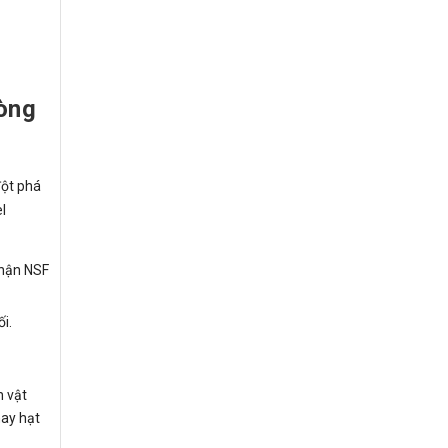
òng
đột phá
l
nhận NSF
i.
n vật
hay hạt