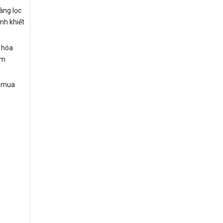
àng lọc
nh khiết
ị hóa
ềm
c mua