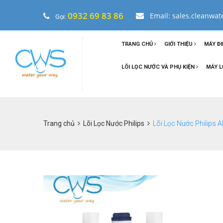
0932 69 83 86
Email: sales.cleanwa
Gọi:
TRANG CHỦ
GIỚI THIỆU
MÁY ĐI
LÕI LỌC NƯỚC VÀ PHỤ KIỆN
MÁY L
Trang chủ
Lõi Lọc Nước Philips
Lõi Lọc Nước Philips