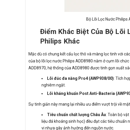
Bộ Lõi Lọc Nước Philip
Điểm Khác Biệt Của Bộ Lõi
Philips Khác
Mặc dù có chung kết cấu lọc thô và màng lọc tinh với cá
của bộ lõi lọc nước Philips ADD8980 nằm ở cụm lõi chức
ADD8970, hệ thống của ADD8980 được tinh gọn xuất sắc 
Lõi đúc đa năng Pro4 (AWP938/00)
: Tích hợ
nghiêm ngặt.
Lõi kháng khuẩn Post Anti-Bacteria (AWP9
Sự tinh giản này mang lại nhiều ưu điểm vượt trội về mặ
Tiêu chuẩn chất lượng Châu Âu
: Toàn bộ vật
liệu đá khoáng sinh học) đều đạt các tiêu chuẩn
vi nhựa gây ảnh hưởng đến nguồn nước.