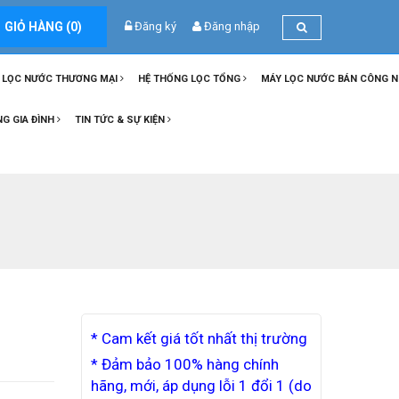
GIỎ HÀNG (
0
)
Đăng ký
Đăng nhập
 LỌC NƯỚC THƯƠNG MẠI
HỆ THỐNG LỌC TỔNG
MÁY LỌC NƯỚC BÁN CÔNG 
NG GIA ĐÌNH
TIN TỨC & SỰ KIỆN
* Cam kết giá tốt nhất thị trường
* Đảm bảo 100% hàng chính
hãng, mới, áp dụng lỗi 1 đổi 1 (do