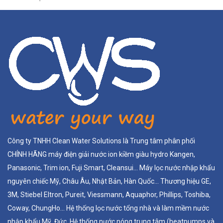
Công ty TNHH Clean Water Solutions là Trung tâm phân phối
CHÍNH HÃNG máy điện giải nước ion kiềm giàu hydro Kangen,
Panasonic, Trim ion, Fuji Smart, Cleansui... Máy lọc nước nhập khẩu
nguyên chiếc Mỹ, Châu Âu, Nhật Bản, Hàn Quốc... Thương hiệu GE,
3M, Stiebel Eltron, Pureit, Viessmann, Aquaphor, Phillips, Toshiba,
Coway, ChungHo... Hệ thống lọc nước tổng nhà và làm mềm nước
nhập khẩu Mỹ, Đức. Hệ thống nước nóng trung tâm (heatpumps và