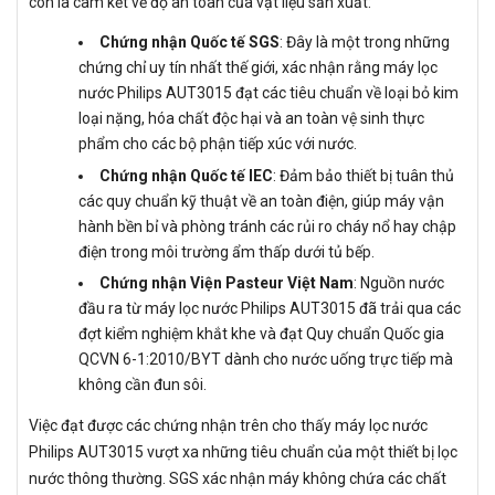
còn là cam kết về độ an toàn của vật liệu sản xuất:
Chứng nhận Quốc tế SGS
: Đây là một trong những
chứng chỉ uy tín nhất thế giới, xác nhận rằng máy lọc
nước Philips AUT3015 đạt các tiêu chuẩn về loại bỏ kim
loại nặng, hóa chất độc hại và an toàn vệ sinh thực
phẩm cho các bộ phận tiếp xúc với nước.
Chứng nhận Quốc tế IEC
: Đảm bảo thiết bị tuân thủ
các quy chuẩn kỹ thuật về an toàn điện, giúp máy vận
hành bền bỉ và phòng tránh các rủi ro cháy nổ hay chập
điện trong môi trường ẩm thấp dưới tủ bếp.
Chứng nhận Viện Pasteur Việt Nam
: Nguồn nước
đầu ra từ máy lọc nước Philips AUT3015 đã trải qua các
đợt kiểm nghiệm khắt khe và đạt Quy chuẩn Quốc gia
QCVN 6-1:2010/BYT dành cho nước uống trực tiếp mà
không cần đun sôi.
Việc đạt được các chứng nhận trên cho thấy máy lọc nước
Philips AUT3015 vượt xa những tiêu chuẩn của một thiết bị lọc
nước thông thường. SGS xác nhận máy không chứa các chất