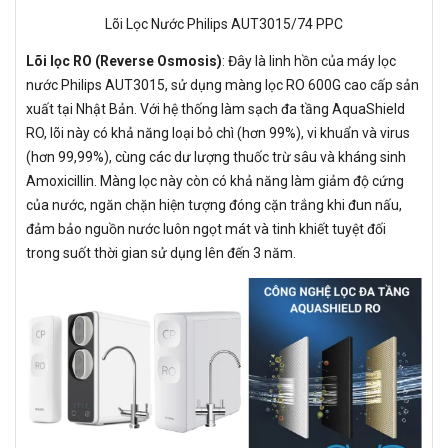
Lõi Lọc Nước Philips AUT3015/74 PPC
Lõi lọc RO (Reverse Osmosis)
: Đây là linh hồn của máy lọc
nước Philips AUT3015, sử dụng màng lọc RO 600G cao cấp sản
xuất tại Nhật Bản. Với hệ thống làm sạch đa tầng AquaShield
RO, lõi này có khả năng loại bỏ chì (hơn 99%), vi khuẩn và virus
(hơn 99,99%), cùng các dư lượng thuốc trừ sâu và kháng sinh
Amoxicillin. Màng lọc này còn có khả năng làm giảm độ cứng
của nước, ngăn chặn hiện tượng đóng cặn trắng khi đun nấu,
đảm bảo nguồn nước luôn ngọt mát và tinh khiết tuyệt đối
trong suốt thời gian sử dụng lên đến 3 năm.