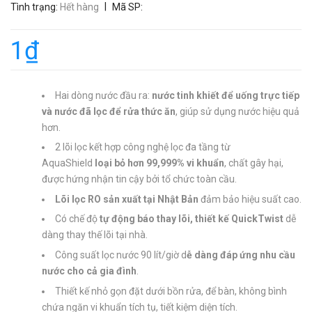
|
Tình trạng:
Hết hàng
Mã SP:
1₫
Hai dòng nước đầu ra:
nước tinh khiết để uống trực tiếp
và nước đã lọc để rửa thức ăn
, giúp sử dụng nước hiệu quả
hơn.
2 lõi lọc kết hợp công nghệ lọc đa tầng từ
AquaShield
loại bỏ hơn 99,999% vi khuẩn
, chất gây hại,
được hứng nhận tin cậy bởi tổ chức toàn cầu.
Lõi lọc RO sản xuất tại Nhật Bản
đảm bảo hiệu suất cao.
Có chế độ
tự động báo thay lõi, thiết kế QuickTwist
dễ
dàng thay thế lõi tại nhà.
Công suất lọc nước 90 lít/giờ d
ễ dàng đáp ứng nhu cầu
nước cho cả gia đình
.
Thiết kế nhỏ gọn đặt dưới bồn rửa, để bàn, không bình
chứa ngăn vi khuẩn tích tụ, tiết kiệm diện tích.