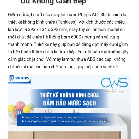
Ưu Không Gian Bếp
Điểm nổi bật nhất của máy lọc nước Philips AUT3015 chính là
thiết kế không bình chứa (Tankless). Với kích thước các chiều
lần lượt là 393 x 134 x 392 mm, máy tuy có lớn hơn model cũ
một chút để chứa hệ thống bơm 600G nhưng vẫn vô cùng
thanh mảnh. Thiết kế này giúp bạn dễ dàng đặt máy dưới gầm
tủ bếp hoặc thậm chí là kê trực tiếp lên mặt bàn mà không gây
cảm giác chật chội. Vỏ máy làm từ nhựa ABS cao cấp, không
chỉ bền bỉ mà còn hạn chế bám bụi, giúp bếp luôn sạch sẽ.