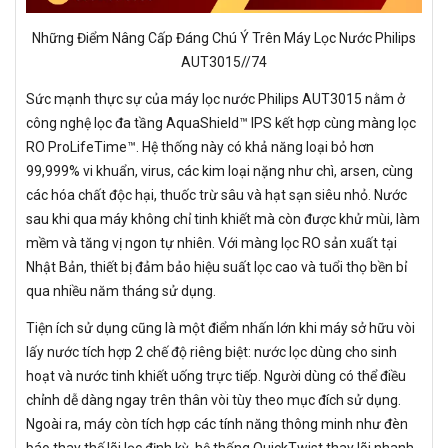
Những Điểm Nâng Cấp Đáng Chú Ý Trên Máy Lọc Nước Philips
AUT3015//74
Sức mạnh thực sự của máy lọc nước Philips AUT3015 nằm ở
công nghệ lọc đa tầng AquaShield™ IPS kết hợp cùng màng lọc
RO ProLifeTime™. Hệ thống này có khả năng loại bỏ hơn
99,999% vi khuẩn, virus, các kim loại nặng như chì, arsen, cùng
các hóa chất độc hại, thuốc trừ sâu và hạt sạn siêu nhỏ. Nước
sau khi qua máy không chỉ tinh khiết mà còn được khử mùi, làm
mềm và tăng vị ngon tự nhiên. Với màng lọc RO sản xuất tại
Nhật Bản, thiết bị đảm bảo hiệu suất lọc cao và tuổi thọ bền bỉ
qua nhiều năm tháng sử dụng.
Tiện ích sử dụng cũng là một điểm nhấn lớn khi máy sở hữu vòi
lấy nước tích hợp 2 chế độ riêng biệt: nước lọc dùng cho sinh
hoạt và nước tinh khiết uống trực tiếp. Người dùng có thể điều
chỉnh dễ dàng ngay trên thân vòi tùy theo mục đích sử dụng.
Ngoài ra, máy còn tích hợp các tính năng thông minh như đèn