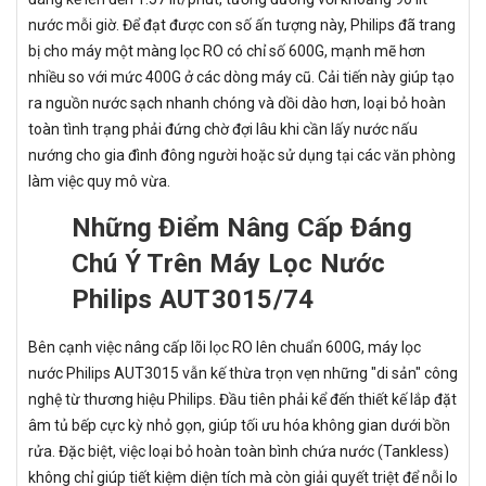
nước mỗi giờ. Để đạt được con số ấn tượng này, Philips đã trang
bị cho máy một màng lọc RO có chỉ số 600G, mạnh mẽ hơn
nhiều so với mức 400G ở các dòng máy cũ. Cải tiến này giúp tạo
ra nguồn nước sạch nhanh chóng và dồi dào hơn, loại bỏ hoàn
toàn tình trạng phải đứng chờ đợi lâu khi cần lấy nước nấu
nướng cho gia đình đông người hoặc sử dụng tại các văn phòng
làm việc quy mô vừa.
Những Điểm Nâng Cấp Đáng
Chú Ý Trên Máy Lọc Nước
Philips AUT3015/74
Bên cạnh việc nâng cấp lõi lọc RO lên chuẩn 600G, máy lọc
nước Philips AUT3015 vẫn kế thừa trọn vẹn những "di sản" công
nghệ từ thương hiệu Philips. Đầu tiên phải kể đến thiết kế lắp đặt
âm tủ bếp cực kỳ nhỏ gọn, giúp tối ưu hóa không gian dưới bồn
rửa. Đặc biệt, việc loại bỏ hoàn toàn bình chứa nước (Tankless)
không chỉ giúp tiết kiệm diện tích mà còn giải quyết triệt để nỗi lo