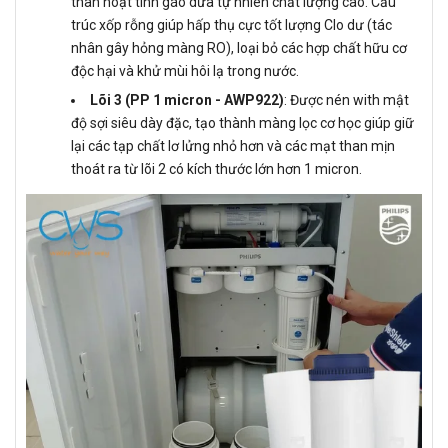
than hoạt tính gáo dừa tự nhiên chất lượng cao. Cấu
trúc xốp rỗng giúp hấp thụ cực tốt lượng Clo dư (tác
nhân gây hỏng màng RO), loại bỏ các hợp chất hữu cơ
độc hại và khử mùi hôi lạ trong nước.
Lõi 3 (PP 1 micron - AWP922)
: Được nén with mật
độ sợi siêu dày đặc, tạo thành màng lọc cơ học giúp giữ
lại các tạp chất lơ lửng nhỏ hơn và các mạt than mịn
thoát ra từ lõi 2 có kích thước lớn hơn 1 micron.