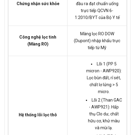
Chứng nhận sức khỏe
đầu ra đạt chuẩn uống
trực tiếp QCVN 6-
1:2010/BYT của Bộ Y tế
Màng lọc RO DOW
Công nghệ lọc tinh
(Dupont) nhập khẩu trực
(Màng RO)
tiếp từ Mỹ
Lõi 1 (PP 5
micron - AWP920):
Lọc bùn đất, rỉ sét,
chất lơ lửng > 5
micro.
Lõi 2 (Than GAC
- AWP921): Hấp
thụ Clo dư, chất
Hệ thống lõi lọc thô
hữu cơ, khử màu
và mùi lạ.