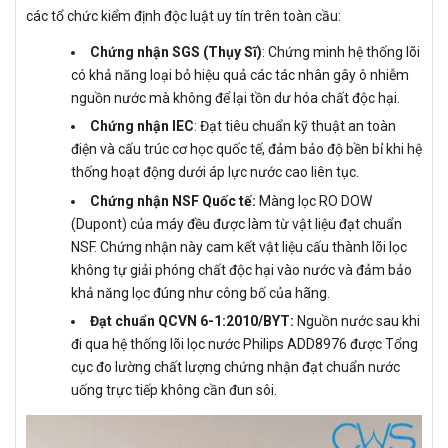
các tổ chức kiểm định độc luật uy tín trên toàn cầu:
Chứng nhận SGS (Thụy Sĩ)
: Chứng minh hệ thống lõi
có khả năng loại bỏ hiệu quả các tác nhân gây ô nhiễm
nguồn nước mà không để lại tồn dư hóa chất độc hại.
Chứng nhận IEC
: Đạt tiêu chuẩn kỹ thuật an toàn
điện và cấu trúc cơ học quốc tế, đảm bảo độ bền bỉ khi hệ
thống hoạt động dưới áp lực nước cao liên tục.
Chứng nhận NSF Quốc tế:
Màng lọc RO DOW
(Dupont) của máy đều được làm từ vật liệu đạt chuẩn
NSF. Chứng nhận này cam kết vật liệu cấu thành lõi lọc
không tự giải phóng chất độc hại vào nước và đảm bảo
khả năng lọc đúng như công bố của hãng.
Đạt chuẩn QCVN 6-1:2010/BYT:
Nguồn nước sau khi
đi qua hệ thống lõi lọc nước Philips ADD8976 được Tổng
cục đo lường chất lượng chứng nhận đạt chuẩn nước
uống trực tiếp không cần đun sôi.