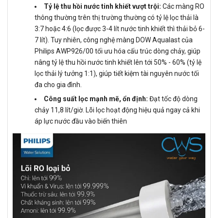
Tỷ lệ thu hồi nước tinh khiết vượt trội:
Các màng RO
thông thường trên thị trường thường có tỷ lệ lọc thải là
3:7 hoặc 4:6 (lọc được 3-4 lít nước tinh khiết thì thải bỏ 6-
7 lít). Tuy nhiên, công nghệ màng DOW Aqualast của
Philips AWP926/00 tối ưu hóa cấu trúc dòng chảy, giúp
nâng tỷ lệ thu hồi nước tinh khiết lên tới 50% - 60% (tỷ lệ
lọc thải lý tưởng 1:1), giúp tiết kiệm tài nguyên nước tối
đa cho gia đình.
Công suất lọc mạnh mẽ, ổn định:
Đạt tốc độ dòng
chảy 11,8 lít/giờ. Lõi lọc hoạt động hiệu quả ngay cả khi
áp lực nước đầu vào biến thiên