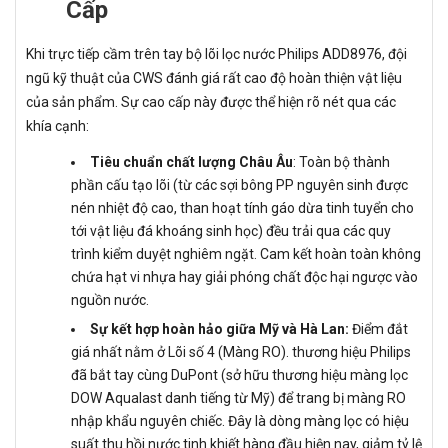
Cấp
Khi trực tiếp cầm trên tay bộ lõi lọc nước Philips ADD8976, đội
ngũ kỹ thuật của CWS đánh giá rất cao độ hoàn thiện vật liệu
của sản phẩm. Sự cao cấp này được thể hiện rõ nét qua các
khía cạnh:
Tiêu chuẩn chất lượng Châu Âu
: Toàn bộ thành
phần cấu tạo lõi (từ các sợi bông PP nguyên sinh được
nén nhiệt độ cao, than hoạt tính gáo dừa tinh tuyển cho
tới vật liệu đá khoáng sinh học) đều trải qua các quy
trình kiểm duyệt nghiêm ngặt. Cam kết hoàn toàn không
chứa hạt vi nhựa hay giải phóng chất độc hại ngược vào
nguồn nước.
Sự kết hợp hoàn hảo giữa Mỹ và Hà Lan:
Điểm đắt
giá nhất nằm ở Lõi số 4 (Màng RO). thương hiệu Philips
đã bắt tay cùng DuPont (sở hữu thương hiệu màng lọc
DOW Aqualast danh tiếng từ Mỹ) để trang bị màng RO
nhập khẩu nguyên chiếc. Đây là dòng màng lọc có hiệu
suất thu hồi nước tinh khiết hàng đầu hiện nay, giảm tỷ lệ