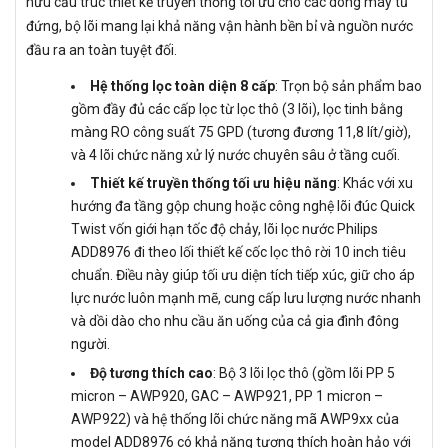
hữu cấu trúc thiết kế truyền thống tối ưu cho các dòng máy tủ
đứng, bộ lõi mang lại khả năng vận hành bền bỉ và nguồn nước
đầu ra an toàn tuyệt đối.
Hệ thống lọc toàn diện 8 cấp
: Trọn bộ sản phẩm bao
gồm đầy đủ các cấp lọc từ lọc thô (3 lõi), lọc tinh bằng
màng RO công suất 75 GPD (tương đương 11,8 lít/giờ),
và 4 lõi chức năng xử lý nước chuyên sâu ở tầng cuối.
Thiết kế truyền thống tối ưu hiệu năng
: Khác với xu
hướng đa tầng gộp chung hoặc công nghệ lõi đúc Quick
Twist vốn giới hạn tốc độ chảy, lõi lọc nước Philips
ADD8976 đi theo lối thiết kế cốc lọc thô rời 10 inch tiêu
chuẩn. Điều này giúp tối ưu diện tích tiếp xúc, giữ cho áp
lực nước luôn mạnh mẽ, cung cấp lưu lượng nước nhanh
và dồi dào cho nhu cầu ăn uống của cả gia đình đông
người.
Độ tương thích cao
: Bộ 3 lõi lọc thô (gồm lõi PP 5
micron – AWP920, GAC – AWP921, PP 1 micron –
AWP922) và hệ thống lõi chức năng mã AWP9xx của
model ADD8976 có khả năng tương thích hoàn hảo với