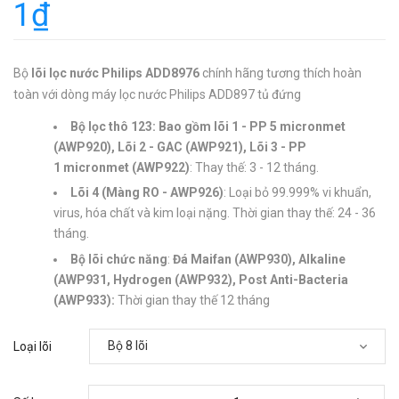
1₫
Bộ
lõi lọc nước Philips ADD8976
chính hãng tương thích hoàn
toàn với dòng máy lọc nước Philips ADD897 tủ đứng
Bộ lọc thô 123: Bao gồm lõi 1 - PP 5 micronmet
(AWP920), Lõi 2 - GAC (AWP921),
Lõi 3 - PP
1 micronmet
(AWP922)
: Thay thế: 3 - 12 tháng.
Lõi 4 (Màng RO - AWP926)
: Loại bỏ 99.999% vi khuẩn,
virus, hóa chất và kim loại nặng. Thời gian thay thế: 24 - 36
tháng.
Bộ lõi chức năng
:
Đá Maifan (AWP930), Alkaline
(AWP931, Hydrogen (AWP932), Post Anti-Bacteria
(AWP933):
Thời gian thay thế 12 tháng
Loại lõi