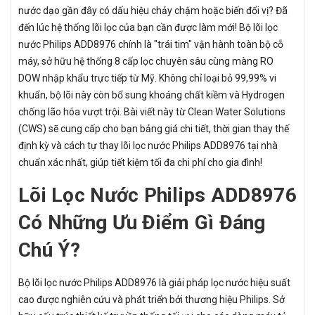
nước dạo gần đây có dấu hiệu chảy chậm hoặc biến đổi vị? Đã
đến lúc hệ thống lõi lọc của bạn cần được làm mới! Bộ lõi lọc
nước Philips ADD8976 chính là "trái tim" vận hành toàn bộ cỗ
máy, sở hữu hệ thống 8 cấp lọc chuyên sâu cùng màng RO
DOW nhập khẩu trực tiếp từ Mỹ. Không chỉ loại bỏ 99,99% vi
khuẩn, bộ lõi này còn bổ sung khoáng chất kiềm và Hydrogen
chống lão hóa vượt trội. Bài viết này từ Clean Water Solutions
(CWS) sẽ cung cấp cho bạn bảng giá chi tiết, thời gian thay thế
định kỳ và cách tự thay lõi lọc nước Philips ADD8976 tại nhà
chuẩn xác nhất, giúp tiết kiệm tối đa chi phí cho gia đình!
Lõi Lọc Nước Philips ADD8976
Có Những Ưu Điểm Gì Đáng
Chú Ý?
Bộ lõi lọc nước Philips ADD8976 là giải pháp lọc nước hiệu suất
cao được nghiên cứu và phát triển bởi thương hiệu Philips. Sở