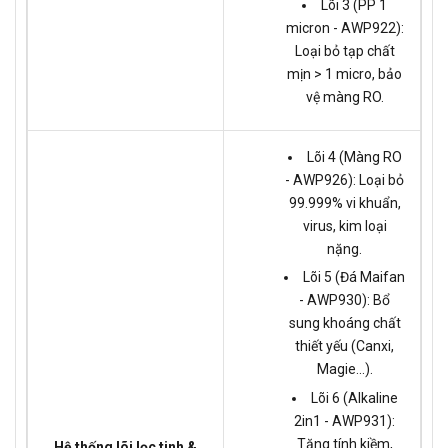
Lõi 3 (PP 1
micron - AWP922):
Loại bỏ tạp chất
mịn > 1 micro, bảo
vệ màng RO.
Lõi 4 (Màng RO
- AWP926): Loại bỏ
99.999% vi khuẩn,
virus, kim loại
nặng.
Lõi 5 (Đá Maifan
- AWP930): Bổ
sung khoáng chất
thiết yếu (Canxi,
Magie...).
Lõi 6 (Alkaline
2in1 - AWP931):
Tăng tính kiềm,
Hệ thống lõi lọc tinh &