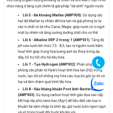
thời cũng bị giảm lượng khoáng tự nhiên và tính kiềm. Cụm 4 lõi
chức năng ở tầng cuối chính là giải pháp "tái sinh" nguồn nước:
Lõi 5 - Đá khoáng Maifan (AWP930):
Sử dụng các
hạt đá Maifan tự nhiên để hòa tan và giải phóng từ từ
các vi chất có lợi như Canxi, Magie, giúp nước có vị ngọt
mát tự nhiên và tăng cường dưỡng chất cho cơ thể.
Lõi 6 - Alkaline ORP 2-trong-1 (AWP931)
: Tăng độ
pH của nước lên mức 7,5 - 8,5, tạo ra nguồn nước kiềm
hoạt tính giúp trung hòa lượng axit dư thừa trong dạ
dày, hỗ trợ tốt cho hệ tiêu hóa.
Lõi 7 - Tạo Hydrogen (AWP932)
: Phản ứng giải
phóng các phân tử Hydro hoạt tính hòa tan (H2) trong
nước, tạo chỉ số chống oxy hóa cao, loại bỏ gốc tự do có
hại và làm chậm quá trình lão hóa.
Lõi 8 - Hậu kháng khuẩn Post Anti-Bacteria
(AWP933):
Sử dụng carbon hoạt tính gáo dừa cao cấp
kết hợp lớp phủ nano bạc (Ag+) để tiêu diệt các loại vi
khuẩn tái xâm nhập từ bình áp, giữ nước luôn ngon ngọt
và vô trùng tuyệt đối trước khi lên vòi.