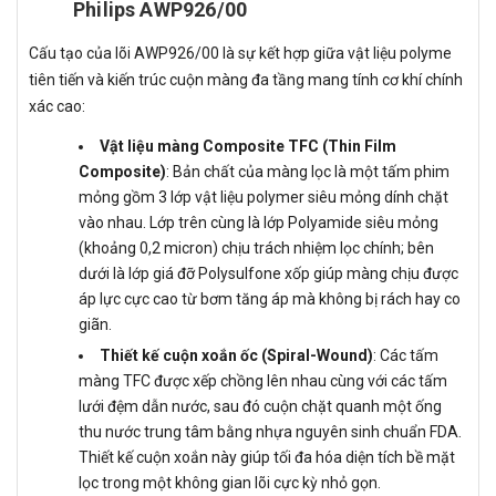
Philips AWP926/00
Cấu tạo của lõi AWP926/00 là sự kết hợp giữa vật liệu polyme
tiên tiến và kiến trúc cuộn màng đa tầng mang tính cơ khí chính
xác cao:
Vật liệu màng Composite TFC (Thin Film
Composite)
: Bản chất của màng lọc là một tấm phim
mỏng gồm 3 lớp vật liệu polymer siêu mỏng dính chặt
vào nhau. Lớp trên cùng là lớp Polyamide siêu mỏng
(khoảng 0,2 micron) chịu trách nhiệm lọc chính; bên
dưới là lớp giá đỡ Polysulfone xốp giúp màng chịu được
áp lực cực cao từ bơm tăng áp mà không bị rách hay co
giãn.
Thiết kế cuộn xoắn ốc (Spiral-Wound)
: Các tấm
màng TFC được xếp chồng lên nhau cùng với các tấm
lưới đệm dẫn nước, sau đó cuộn chặt quanh một ống
thu nước trung tâm bằng nhựa nguyên sinh chuẩn FDA.
Thiết kế cuộn xoắn này giúp tối đa hóa diện tích bề mặt
lọc trong một không gian lõi cực kỳ nhỏ gọn.