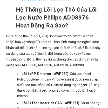
Hệ Thống Lõi Lọc Thô Của Lõi
Lọc Nước Philips ADD8976
Hoạt Động Ra Sao?
Bộ 3 lõi lọc thô (lõi số 1, 2, 3) đóng vai trò như một "lá chắn
thép" bảo vệ màng RO phía sau khỏi tình trạng tắc nghẽn sớm.
Khác với kiểu thiết kế in-line nguyên khối đắt đỏ, bộ 3 lõi thô này
sử dụng cấu tạo ruột lọc rời đặt trong cốc lọc xoay 10 inch
truyền thống. Bộ lõi thô này dùng chung cho các dòng máy tủ
đứng như ADD8960, ADD8976, ADD8970, ADD8980.
Lõi 1 (PP 5 micron - AWP920)
: Cấu tạo từ sợi
Polypropylene (nhựa PP nguyên sinh) được nén ép áp
suất cao tạo thành cấu trúc đa tầng mật độ sợi. Lõi chặn
đứng bùn đất, rỉ sét, rong rêu có kích thước lớn hơn 5
micron.
Lõi 2 (Than hoạt tính GAC - AWP921)
: Chứa các hạt