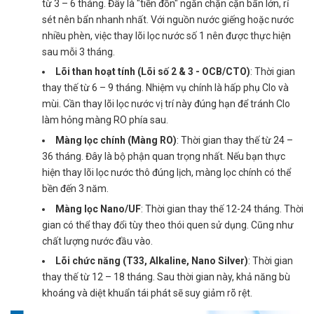
từ 3 – 6 tháng. Đây là "tiền đồn" ngăn chặn cặn bẩn lớn, rỉ
sét nên bẩn nhanh nhất. Với nguồn nước giếng hoặc nước
nhiều phèn, việc thay lõi lọc nước số 1 nên được thực hiện
sau mỗi 3 tháng.
Lõi than hoạt tính (Lõi số 2 & 3 - OCB/CTO)
: Thời gian
thay thế từ 6 – 9 tháng. Nhiệm vụ chính là hấp phụ Clo và
mùi. Cần thay lõi lọc nước vị trí này đúng hạn để tránh Clo
làm hỏng màng RO phía sau.
Màng lọc chính (Màng RO)
: Thời gian thay thế từ 24 –
36 tháng. Đây là bộ phận quan trọng nhất. Nếu bạn thực
hiện thay lõi lọc nước thô đúng lịch, màng lọc chính có thể
bền đến 3 năm.
Màng lọc Nano/UF
: Thời gian thay thế 12-24 tháng. Thời
gian có thể thay đổi tùy theo thói quen sử dụng. Cũng như
chất lượng nước đầu vào.
Lõi chức năng (T33, Alkaline, Nano Silver)
: Thời gian
thay thế từ 12 – 18 tháng. Sau thời gian này, khả năng bù
khoáng và diệt khuẩn tái phát sẽ suy giảm rõ rệt.