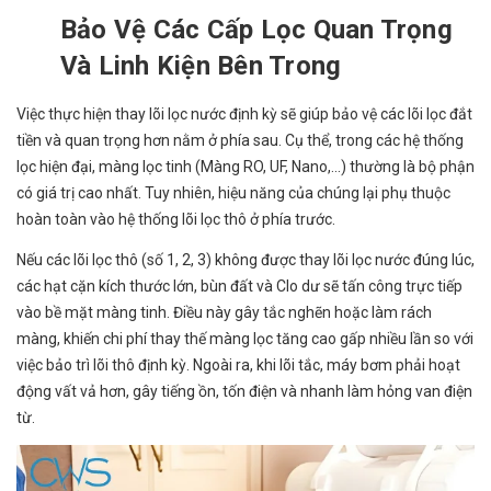
Bảo Vệ Các Cấp Lọc Quan Trọng
Và Linh Kiện Bên Trong
Việc thực hiện thay lõi lọc nước định kỳ sẽ giúp bảo vệ các lõi lọc đắt
tiền và quan trọng hơn nằm ở phía sau. Cụ thể, trong các hệ thống
lọc hiện đại, màng lọc tinh (Màng RO, UF, Nano,...) thường là bộ phận
có giá trị cao nhất. Tuy nhiên, hiệu năng của chúng lại phụ thuộc
hoàn toàn vào hệ thống lõi lọc thô ở phía trước.
Nếu các lõi lọc thô (số 1, 2, 3) không được thay lõi lọc nước đúng lúc,
các hạt cặn kích thước lớn, bùn đất và Clo dư sẽ tấn công trực tiếp
vào bề mặt màng tinh. Điều này gây tắc nghẽn hoặc làm rách
màng, khiến chi phí thay thế màng lọc tăng cao gấp nhiều lần so với
việc bảo trì lõi thô định kỳ. Ngoài ra, khi lõi tắc, máy bơm phải hoạt
động vất vả hơn, gây tiếng ồn, tốn điện và nhanh làm hỏng van điện
từ.