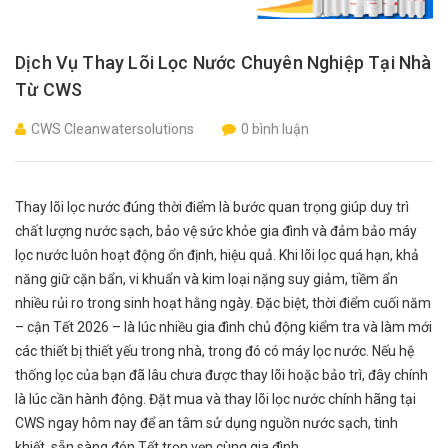
Dịch Vụ Thay Lõi Lọc Nước Chuyên Nghiệp Tại Nhà
Từ CWS
CWS Cleanwatersolutions
0 bình luận
Thay lõi lọc nước đúng thời điểm là bước quan trọng giúp duy trì
chất lượng nước sạch, bảo vệ sức khỏe gia đình và đảm bảo máy
lọc nước luôn hoạt động ổn định, hiệu quả. Khi lõi lọc quá hạn, khả
năng giữ cặn bẩn, vi khuẩn và kim loại nặng suy giảm, tiềm ẩn
nhiều rủi ro trong sinh hoạt hằng ngày. Đặc biệt, thời điểm cuối năm
– cận Tết 2026 – là lúc nhiều gia đình chủ động kiểm tra và làm mới
các thiết bị thiết yếu trong nhà, trong đó có máy lọc nước. Nếu hệ
thống lọc của bạn đã lâu chưa được thay lõi hoặc bảo trì, đây chính
là lúc cần hành động. Đặt mua và thay lõi lọc nước chính hãng tại
CWS ngay hôm nay để an tâm sử dụng nguồn nước sạch, tinh
khiết, sẵn sàng đón Tết trọn vẹn cùng gia đình.