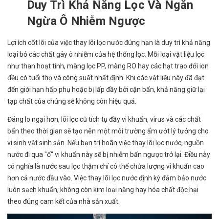
Duy Trì Khả Năng Lọc Và Ngăn
Ngừa Ô Nhiễm Ngược
Lợi ích cốt lõi của việc thay lõi lọc nước đúng hạn là duy trì khả năng
loại bỏ các chất gây ô nhiễm của hệ thống lọc. Mỗi loại vật liệu lọc
như than hoạt tính, màng lọc PP, màng RO hay các hạt trao đổi ion
đều có tuổi thọ và công suất nhất định. Khi các vật liệu này đã đạt
đến giới hạn hấp phụ hoặc bị lấp đầy bởi cặn bẩn, khả năng giữ lại
tạp chất của chúng sẽ không còn hiệu quả.
Đáng lo ngại hơn, lõi lọc cũ tích tụ đầy vi khuẩn, virus và các chất
bẩn theo thời gian sẽ tạo nên một môi trường ẩm ướt lý tưởng cho
vi sinh vật sinh sản. Nếu bạn trì hoãn việc thay lõi lọc nước, nguồn
nước đi qua "ổ" vi khuẩn này sẽ bị nhiễm bẩn ngược trở lại. Điều này
có nghĩa là nước sau lọc thậm chí có thể chứa lượng vi khuẩn cao
hơn cả nước đầu vào. Việc thay lõi lọc nước định kỳ đảm bảo nước
luôn sạch khuẩn, không còn kim loại nặng hay hóa chất độc hại
theo đúng cam kết của nhà sản xuất.