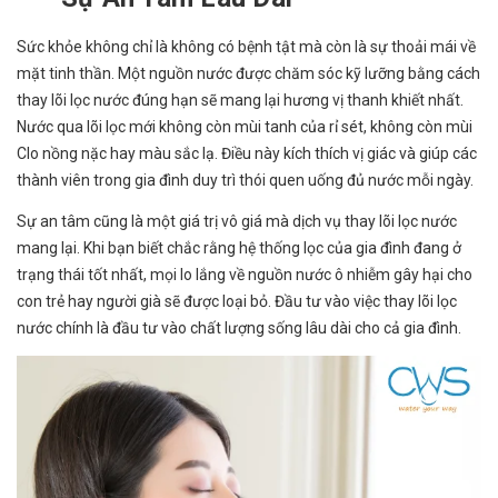
Sức khỏe không chỉ là không có bệnh tật mà còn là sự thoải mái về
mặt tinh thần. Một nguồn nước được chăm sóc kỹ lưỡng bằng cách
thay lõi lọc nước đúng hạn sẽ mang lại hương vị thanh khiết nhất.
Nước qua lõi lọc mới không còn mùi tanh của rỉ sét, không còn mùi
Clo nồng nặc hay màu sắc lạ. Điều này kích thích vị giác và giúp các
thành viên trong gia đình duy trì thói quen uống đủ nước mỗi ngày.
Sự an tâm cũng là một giá trị vô giá mà dịch vụ thay lõi lọc nước
mang lại. Khi bạn biết chắc rằng hệ thống lọc của gia đình đang ở
trạng thái tốt nhất, mọi lo lắng về nguồn nước ô nhiễm gây hại cho
con trẻ hay người già sẽ được loại bỏ. Đầu tư vào việc thay lõi lọc
nước chính là đầu tư vào chất lượng sống lâu dài cho cả gia đình.