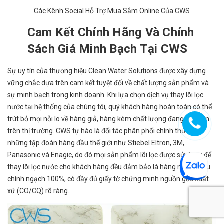
Các Kênh Social Hỗ Trợ Mua Sắm Online Của CWS
Cam Kết Chính Hãng Và Chính
Sách Giá Minh Bạch Tại CWS
Sự uy tín của thương hiệu Clean Water Solutions được xây dựng
vững chắc dựa trên cam kết tuyệt đối về chất lượng sản phẩm và
sự minh bạch trong kinh doanh. Khi lựa chọn dịch vụ thay lõi lọc
nước tại hệ thống của chúng tôi, quý khách hàng hoàn toàn có thể
trút bỏ mọi nỗi lo về hàng giả, hàng kém chất lượng đang tràn lan
trên thị trường. CWS tự hào là đối tác phân phối chính thức của
những tập đoàn hàng đầu thế giới như Stiebel Eltron, 3M,
Panasonic và Enagic, do đó mọi sản phẩm lõi lọc được sử dụng để
thay lõi lọc nước cho khách hàng đều đảm bảo là hàng nhập khẩu
chính ngạch 100%, có đầy đủ giấy tờ chứng minh nguồn gốc xuất
xứ (CO/CQ) rõ ràng.