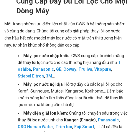
Cung Cấp Đầy Đủ Lõi Lọc Cho Mọi
Dòng Máy
Một trong những ưu điểm lớn nhất của CWS là hệ thống sản phẩm
vô cùng đa dạng. Chúng tôi cung cấp giải pháp thay lõi lọc nước
cho hầu hết các model máy lọc nước có mặt trên thị trường hiện
nay, từ phân khúc phổ thông đến cao cấp:
Máy lọc nước nhập khẩu
: CWS cung cấp lõi chính hãng
để thay lõi lọc nước cho các thương hiệu hàng đầu như
T
oshiba
,
Panasonic
,
GE
,
Coway
,
Truliva
,
Vitopure
,
Stiebel Eltron
,
3M
...
Máy lọc nước nội địa
: Hỗ trợ đầy đủ các loại lõi lọc cho
Karofi, Sunhouse, Mutosi, Kangaroo, Korihome... Đảm bảo
khách hàng luôn tìm thấy đúng loại lõi cần thiết để thay lõi
lọc nước mà không cần chờ đợi.
Máy điện giải ion kiềm:
Chúng tôi chuyên sâu trong việc
thay lõi lọc nước tinh cho
Kangen (Enagic)
,
Panasonic
,
OSG Human Water
,
Trim Ion
,
Fuji Smart
,... Tất cả đều là