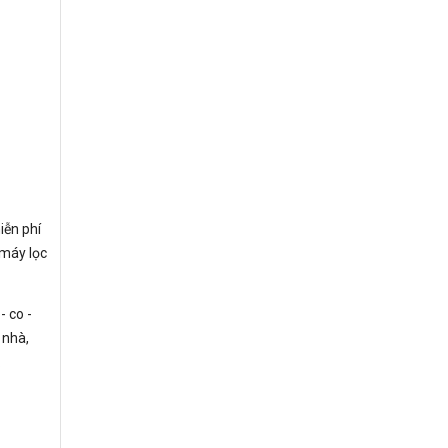
iễn phí
 máy lọc
- co -
 nhà,
.