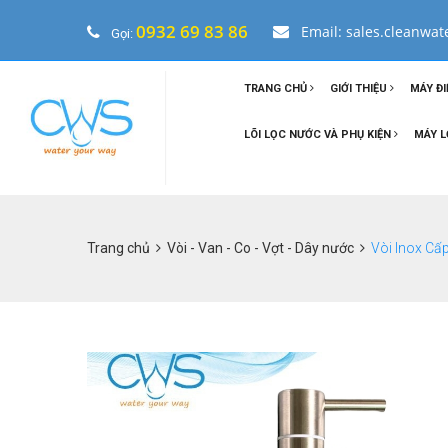
0932 69 83 86
Email: sales.cleanwa
Gọi:
TRANG CHỦ
GIỚI THIỆU
MÁY ĐI
LÕI LỌC NƯỚC VÀ PHỤ KIỆN
MÁY L
Trang chủ
Vòi - Van - Co - Vợt - Dây nước
Vòi Inox Cấ