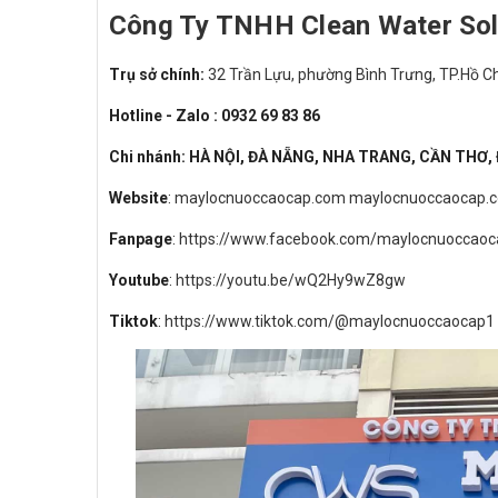
Công Ty TNHH Clean Water Sol
Trụ sở chính:
32 Trần Lựu, phường Bình Trưng, TP.Hồ C
Hotline - Zalo : 0932 69 83 86
Chi nhánh: HÀ NỘI, ĐÀ NẴNG, NHA TRANG, CẦN THƠ,
Website
:
maylocnuoccaocap.com
maylocnuoccaocap.
Fanpage
:
https://www.facebook.com/maylocnuoccaoc
Youtube
:
https://youtu.be/wQ2Hy9wZ8gw
Tiktok
:
https://www.tiktok.com/@maylocnuoccaocap1