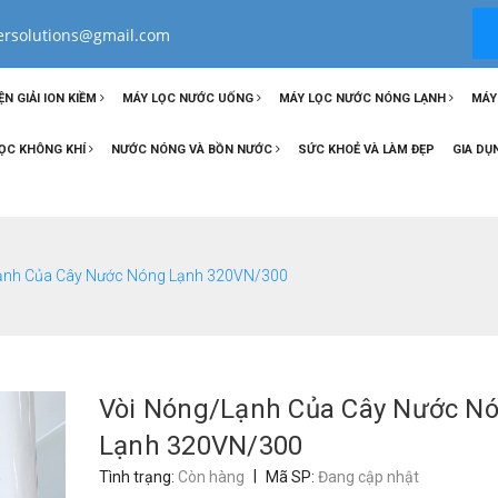
tersolutions@gmail.com
ỆN GIẢI ION KIỀM
MÁY LỌC NƯỚC UỐNG
MÁY LỌC NƯỚC NÓNG LẠNH
MÁY
ỌC KHÔNG KHÍ
NƯỚC NÓNG VÀ BỒN NƯỚC
SỨC KHOẺ VÀ LÀM ĐẸP
GIA DỤ
ạnh Của Cây Nước Nóng Lạnh 320VN/300
Vòi Nóng/Lạnh Của Cây Nước N
Lạnh 320VN/300
|
Tình trạng:
Còn hàng
Mã SP:
Đang cập nhật