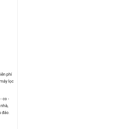
iễn phí
 máy lọc
- co -
 nhà,
u đáo.