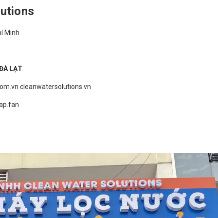
utions
hí Minh
 ĐÀ LẠT
com.vn
cleanwatersolutions.vn
ap.fan