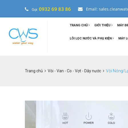
0932 69 83 86
Email: sales.cleanwa
Gọi:
TRANG CHỦ
GIỚI THIỆU
MÁY ĐI
LÕI LỌC NƯỚC VÀ PHỤ KIỆN
MÁY L
Trang chủ
Vòi - Van - Co - Vợt - Dây nước
Vòi Nóng/L