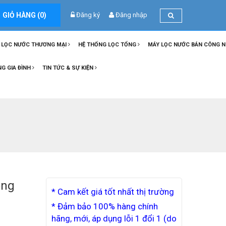
GIỎ HÀNG (
0
)
Đăng ký
Đăng nhập
 LỌC NƯỚC THƯƠNG MẠI
HỆ THỐNG LỌC TỔNG
MÁY LỌC NƯỚC BÁN CÔNG 
NG GIA ĐÌNH
TIN TỨC & SỰ KIỆN
óng
* Cam kết giá tốt nhất thị trường
* Đảm bảo 100% hàng chính
hãng, mới, áp dụng lỗi 1 đổi 1 (do