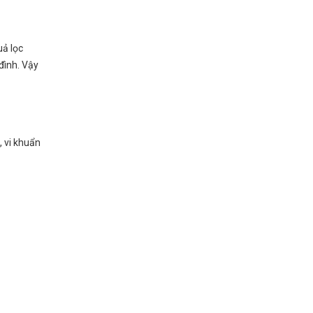
uả lọc
đình. Vậy
, vi khuẩn