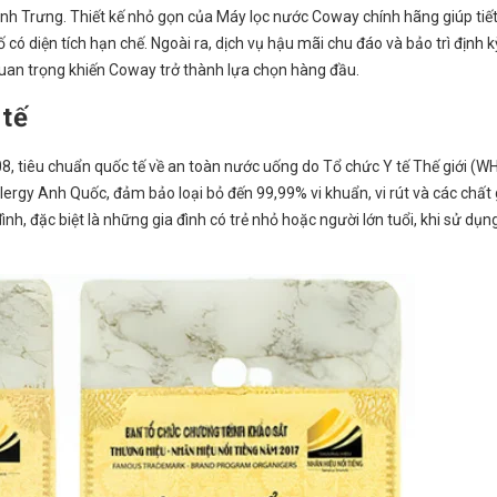
 Bình Trưng. Thiết kế nhỏ gọn của Máy lọc nước Coway chính hãng giúp tiế
ó diện tích hạn chế. Ngoài ra, dịch vụ hậu mãi chu đáo và bảo trì định k
quan trọng khiến Coway trở thành lựa chọn hàng đầu.
 tế
tiêu chuẩn quốc tế về an toàn nước uống do Tổ chức Y tế Thế giới (W
rgy Anh Quốc, đảm bảo loại bỏ đến 99,99% vi khuẩn, vi rút và các chất 
ình, đặc biệt là những gia đình có trẻ nhỏ hoặc người lớn tuổi, khi sử dụn