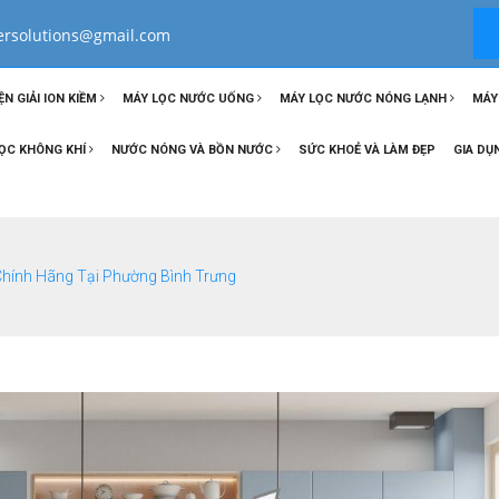
tersolutions@gmail.com
ỆN GIẢI ION KIỀM
MÁY LỌC NƯỚC UỐNG
MÁY LỌC NƯỚC NÓNG LẠNH
MÁY
ỌC KHÔNG KHÍ
NƯỚC NÓNG VÀ BỒN NƯỚC
SỨC KHOẺ VÀ LÀM ĐẸP
GIA DỤ
hính Hãng Tại Phường Bình Trưng