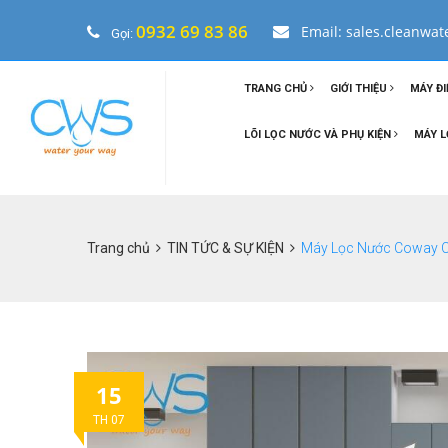
0932 69 83 86
Email: sales.cleanwa
Gọi:
TRANG CHỦ
GIỚI THIỆU
MÁY ĐI
LÕI LỌC NƯỚC VÀ PHỤ KIỆN
MÁY L
Trang chủ
TIN TỨC & SỰ KIỆN
Máy Lọc Nước Coway C
15
TH 07