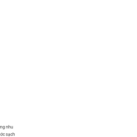
ứng nhu
ước sạch