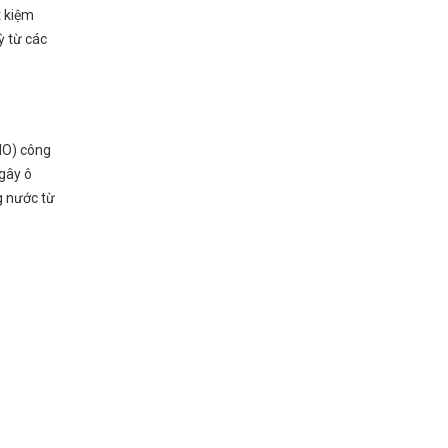
t kiệm
ỳ từ các
HO) công
gây ô
g nước từ