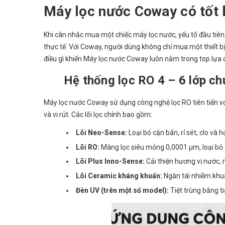
Máy lọc nước Coway có tốt 
Khi cân nhắc mua một chiếc máy lọc nước, yếu tố đầu tiên
thực tế. Với Coway, người dùng không chỉ mua một thiết bị
điều gì khiến Máy lọc nước Coway luôn nằm trong top lựa 
Hệ thống lọc RO 4 – 6 lớp c
Máy lọc nước Coway sử dụng công nghệ lọc RO tiên tiến với
và vi rút. Các lõi lọc chính bao gồm:
Lõi Neo-Sense:
Loại bỏ cặn bẩn, rỉ sét, clo và 
Lõi RO:
Màng lọc siêu mỏng 0,0001 µm, loại bỏ 9
Lõi Plus Inno-Sense:
Cải thiện hương vị nước, m
Lõi Ceramic kháng khuẩn:
Ngăn tái nhiễm khuẩ
Đèn UV (trên một số model):
Tiệt trùng bằng t