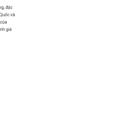
ng, đặc
 Quốc và
 của
nh giá