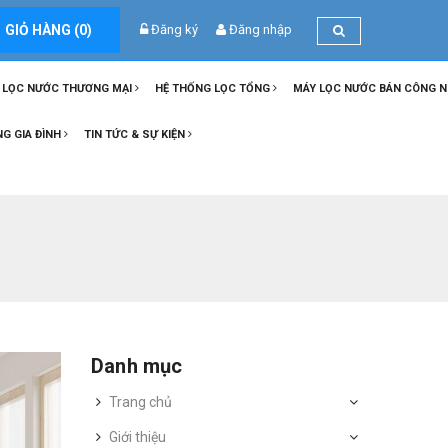
GIỎ HÀNG (
0
)
Đăng ký
Đăng nhập
 LỌC NƯỚC THƯƠNG MẠI
HỆ THỐNG LỌC TỔNG
MÁY LỌC NƯỚC BÁN CÔNG 
NG GIA ĐÌNH
TIN TỨC & SỰ KIỆN
Danh mục
Trang chủ
Giới thiệu