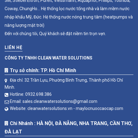
3M, Stiebel Eltron, Pureit, Viessmann, Aquaphor, Phillips, Toshiba,
Coway, ChungHo... Hệ thống lọc nước tổng nhà và làm mềm nước
nhập khẩu Mỹ, Đức. Hệ thống nước nóng trung tâm (heatpumps và
năng lượng mặt trời)
Đến với chúng tôi, Quý khách sẽ đặt niềm tin trọn vẹn.
LIÊN HỆ
CÔNG TY TNHH CLEAN WATER SOLUTIONS
Trụ sở chính: TP. Hồ Chí Minh
Địa chỉ: 32 Trần Lựu, Phường Bình Trưng, Thành phố Hồ Chí
Minh.
Hotline:
0932.698.386
Email:
sales.cleanwatersolutions@gmail.com
Website:
cleanwatersolutions.vn -
maylocnuoccaocap.com
Chi Nhánh : HÀ NỘI, ĐÀ NẴNG, NHA TRANG, CẦN THƠ,
ĐÀ LẠT