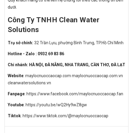
dưới.
Công Ty TNHH Clean Water
Solutions
Trụ sở chính:
32 Trần Lựu, phường Bình Trưng, TP.Hồ Chí Minh
Hotline - Zalo : 0932 69 83 86
Chi nhánh: HÀ NỘI, ĐÀ NẴNG, NHA TRANG, CẦN THƠ, ĐÀ LẠT
Website
:
maylocnuoccaocap.com
maylocnuoccaocap.com.vn
cleanwatersolutions.vn
Fanpage
:
https://www.facebook.com/maylocnuoccaocap.fan
Youtube
:
https://youtu.be/wQ2Hy9wZ8gw
Tiktok
:
https://www.tiktok.com/@maylocnuoccaocap