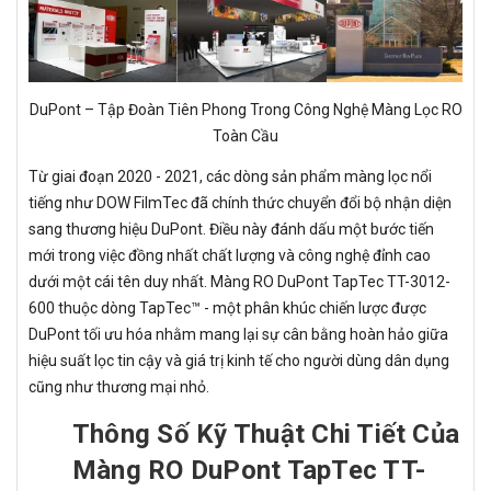
DuPont – Tập Đoàn Tiên Phong Trong Công Nghệ Màng Lọc RO
Toàn Cầu
Từ giai đoạn 2020 - 2021, các dòng sản phẩm màng lọc nổi
tiếng như DOW FilmTec đã chính thức chuyển đổi bộ nhận diện
sang thương hiệu DuPont. Điều này đánh dấu một bước tiến
mới trong việc đồng nhất chất lượng và công nghệ đỉnh cao
dưới một cái tên duy nhất. Màng RO DuPont TapTec TT-3012-
600 thuộc dòng TapTec™ - một phân khúc chiến lược được
DuPont tối ưu hóa nhằm mang lại sự cân bằng hoàn hảo giữa
hiệu suất lọc tin cậy và giá trị kinh tế cho người dùng dân dụng
cũng như thương mại nhỏ.
Thông Số Kỹ Thuật Chi Tiết Của
Màng RO DuPont TapTec TT-