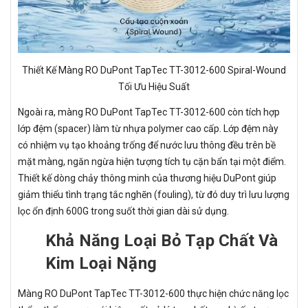
Thiết Kế Màng RO DuPont TapTec TT-3012-600 Spiral-Wound
Tối Ưu Hiệu Suất
Ngoài ra, màng RO DuPont TapTec TT-3012-600 còn tích hợp
lớp đệm (spacer) làm từ nhựa polymer cao cấp. Lớp đệm này
có nhiệm vụ tạo khoảng trống để nước lưu thông đều trên bề
mặt màng, ngăn ngừa hiện tượng tích tụ cặn bẩn tại một điểm.
Thiết kế dòng chảy thông minh của thương hiệu DuPont giúp
giảm thiểu tình trạng tắc nghẽn (fouling), từ đó duy trì lưu lượng
lọc ổn định 600G trong suốt thời gian dài sử dụng.
Khả Năng Loại Bỏ Tạp Chất Và
Kim Loại Nặng
Màng RO DuPont TapTec TT-3012-600 thực hiện chức năng lọc