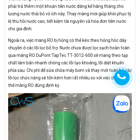
phải trả thêm một khoản tiền nước đáng kể hàng tháng cho
lượng nước thải bỏ vô ích này. Thay màng mới giúp khôi phục tỷ
lệ thu hồi nước cao, tiết kiệm tài nguyên và hóa đơn tiền nước
cho gia đình.
Ngoài ra, việc màng RO bị hỏng có thể kéo theo hỏng hóc dây
chuyền ở các lõi lọc bổ trợ. Nước chưa được lọc sạch hoàn toàn
qua màng RO DuPont TapTec TT-3012-600 sẽ mang theo tạp
chất làm bẩn nhanh chóng các lõi tạo khoáng, lõi diệt khuẩn
phía sau. Chi phí để sửa chữa máy bơm và thay mới toàn bộ các
lõi lọc chức năng sẽ tốn kém hơn rất nhiều so với việc chỉ thay
thế màng RO đúng định kỳ.