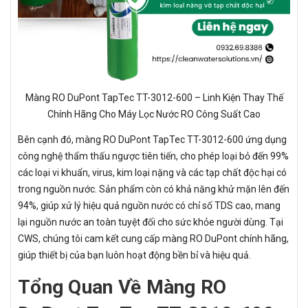
Màng RO DuPont TapTec TT-3012-600 – Linh Kiện Thay Thế
Chính Hãng Cho Máy Lọc Nước RO Công Suất Cao
Bên cạnh đó, màng RO DuPont TapTec TT-3012-600 ứng dụng
công nghệ thẩm thấu ngược tiên tiến, cho phép loại bỏ đến 99%
các loại vi khuẩn, virus, kim loại nặng và các tạp chất độc hại có
trong nguồn nước. Sản phẩm còn có khả năng khử mặn lên đến
94%, giúp xử lý hiệu quả nguồn nước có chỉ số TDS cao, mang
lại nguồn nước an toàn tuyệt đối cho sức khỏe người dùng. Tại
CWS, chúng tôi cam kết cung cấp màng RO DuPont chính hãng,
giúp thiết bị của bạn luôn hoạt động bền bỉ và hiệu quả.
Tổng Quan Về Màng RO