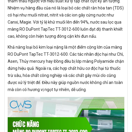
thẩm thấu ngược với hiệu suất xử lý tạp chất cực kỳ ấn tượng.
Nhiệm vụ hàng đầu của nó là loại bỏ các chất rắn hòa tan (TDS)
có hại như muối nitrat, nitrit và các ion gây cứng nước như
Canxi, Magie. Với tỷ lệ khử muối lên đến 94%, nước sau lọc qua
màng RO DuPont TapTec TT-3012-600 luôn đạt độ thanh khiết
cao, không còn hiện tượng đóng cặn khi đun nấu.
Khả năng loại bỏ kim loại nặng là một điểm cộng lớn của màng
RO DuPont TapTec TT-3012-600. Các tác nhân độc hại như Chì,
Asen, Thủy mercury hay Đồng đều bị lớp màng Polyamide chặn
đứng hiệu quả. Ngoài ra, các hợp chất hữu cơ độc hại từ thuốc
trừ sâu, hóa chất công nghiệp và các chất gây mùi clo cũng
được xử lý triệt để. Điều này giúp nguồn nước không chỉ an toàn
mà còn có hương vị ngọt tự nhiên, dễ uống.