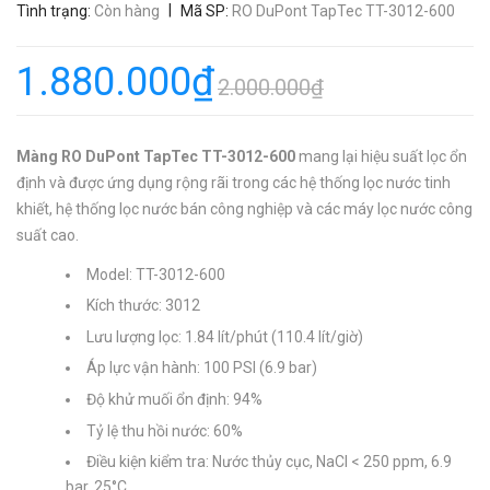
|
Tình trạng:
Còn hàng
Mã SP:
RO DuPont TapTec TT-3012-600
1.880.000₫
2.000.000₫
Màng RO DuPont TapTec TT-3012-600
mang lại hiệu suất lọc ổn
định và được ứng dụng rộng rãi trong các hệ thống lọc nước tinh
khiết, hệ thống lọc nước bán công nghiệp và các máy lọc nước công
suất cao.
Model: TT-3012-600
Kích thước: 3012
Lưu lượng lọc: 1.84 lít/phút (110.4 lít/giờ)
Áp lực vận hành: 100 PSI (6.9 bar)
Độ khử muối ổn định: 94%
Tỷ lệ thu hồi nước: 60%
Điều kiện kiểm tra: Nước thủy cục, NaCl < 250 ppm, 6.9
bar, 25°C