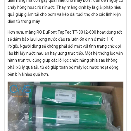
điện năng mà còn gây quá nhiệt cho máy bơm, dẫn đến nguy cơ
cháy hỏng hoặc rò rỉ nước. Thay màng định kỳ là giải pháp hiệu
quả giúp giảm tải cho bơm và kéo dài tuổi thọ cho các linh kiện
điện tử trong máy.
Hơn nữa, màng RO DuPont TapTec TT-3012-600 hoạt động tốt
sẽ đảm bảo lưu lượng nước đầu ra luôn ổn định ở mức 110
lít/giờ. Người dùng sẽ không phải đối mặt với tình trạng chờ đợi
lâu khi lấy nước nấu ăn hay uống trực tiếp. Một hệ thống lọc vận
hành trơn tru cũng giúp các lõi lọc chức năng phía sau không
phải xử lý quá tải, từ đó giúp toàn bộ máy lọc nước hoạt động
bền bỉ và hiệu quả hơn.