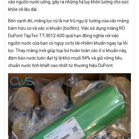
vào nguồn nước uống, gây ra những hệ lụy khôn lường cho sức
khỏe về lâu dài.
Bên cạnh đó, màng lọc cũ là nơi trú ngụ lý tưởng của các mảng
bám hữu cơ và xác vi khuẩn (biofilm). Việc sử dụng màng RO
DuPont TapTec TT-3012-600 quá hạn đồng nghĩa với việc
nguồn nước của bạn có nguy cơ bị tái nhiễm khuẩn ngay tại lõi
lọc. Thay màng mới giúp loại bỏ hoàn toàn các ổ vi khuẩn này,
đảm bảo nước luôn đạt tỷ lệ khử muối 94% và giữ vững tiêu
chuẩn nước tinh khiết cao nhất từ thương hiệu DuPont.