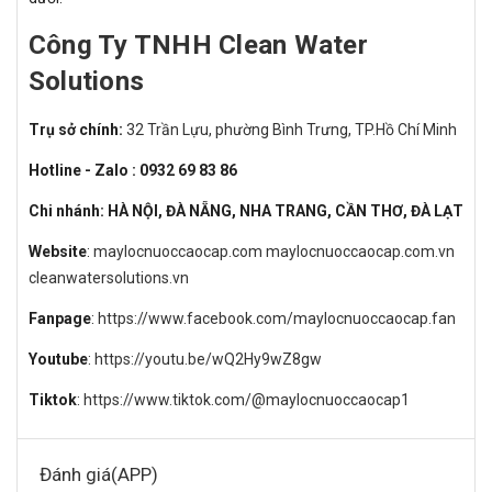
Công Ty TNHH Clean Water
Solutions
Trụ sở chính:
32 Trần Lựu, phường Bình Trưng, TP.Hồ Chí Minh
Hotline - Zalo : 0932 69 83 86
Chi nhánh: HÀ NỘI, ĐÀ NẴNG, NHA TRANG, CẦN THƠ, ĐÀ LẠT
Website
:
maylocnuoccaocap.com
maylocnuoccaocap.com.vn
cleanwatersolutions.vn
Fanpage
:
https://www.facebook.com/maylocnuoccaocap.fan
Youtube
:
https://youtu.be/wQ2Hy9wZ8gw
Tiktok
:
https://www.tiktok.com/@maylocnuoccaocap1
Đánh giá(APP)