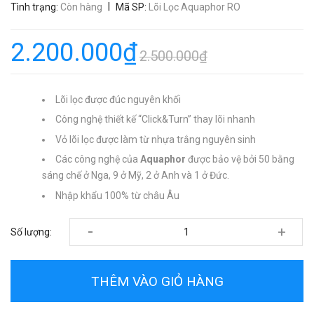
|
Tình trạng:
Còn hàng
Mã SP:
Lõi Lọc Aquaphor RO
2.200.000₫
2.500.000₫
Lõi lọc được đúc nguyên khối
Công nghệ thiết kế “Click&Turn” thay lõi nhanh
Vỏ lõi lọc được làm từ nhựa trắng nguyên sinh
Các công nghệ của
Aquaphor
được bảo vệ bởi 50 bằng
sáng chế ở Nga, 9 ở Mỹ, 2 ở Anh và 1 ở Đức.
Nhập khẩu 100% từ châu Âu
-
+
Số lượng:
THÊM VÀO GIỎ HÀNG