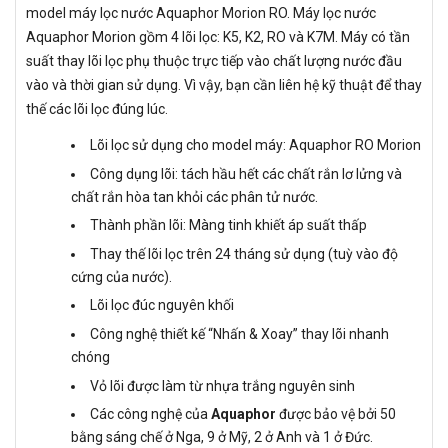
model máy lọc nước Aquaphor Morion RO. Máy lọc nước
Aquaphor Morion gồm 4 lõi lọc: K5, K2, RO và K7M. Máy có tần
suất thay lõi lọc phụ thuộc trực tiếp vào chất lượng nước đầu
vào và thời gian sử dụng. Vì vậy, bạn cần liên hệ kỹ thuật để thay
thế các lõi lọc đúng lúc.
Lõi lọc sử dụng cho model máy: Aquaphor RO Morion
Công dụng lõi: tách hầu hết các chất rắn lơ lửng và
chất rắn hòa tan khỏi các phân tử nước.
Thành phần lõi: Màng tinh khiết áp suất thấp
Thay thế lõi lọc trên 24 tháng sử dụng (tuỳ vào độ
cứng của nước).
Lõi lọc đúc nguyên khối
Công nghệ thiết kế “Nhấn & Xoay” thay lõi nhanh
chóng
Vỏ lõi được làm từ nhựa trắng nguyên sinh
Các công nghệ của
Aquaphor
được bảo vệ bởi 50
bằng sáng chế ở Nga, 9 ở Mỹ, 2 ở Anh và 1 ở Đức.