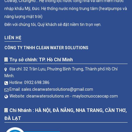
Coway, ChungHo... Hệ thống lọc nước tổng nhà và làm mềm nước
nhập khẩu Mỹ, Đức. Hệ thống nước nóng trung tâm (heatpumps và
năng lượng mặt trời)
Đến với chúng tôi, Quý khách sẽ đặt niềm tin trọn vẹn.
LIÊN HỆ
CÔNG TY TNHH CLEAN WATER SOLUTIONS
Trụ sở chính: TP. Hồ Chí Minh
Địa chỉ: 32 Trần Lựu, Phường Bình Trưng, Thành phố Hồ Chí
Minh.
Hotline:
0932.698.386
Email:
sales.cleanwatersolutions@gmail.com
Website:
cleanwatersolutions.vn -
maylocnuoccaocap.com
Chi Nhánh : HÀ NỘI, ĐÀ NẴNG, NHA TRANG, CẦN THƠ,
ĐÀ LẠT