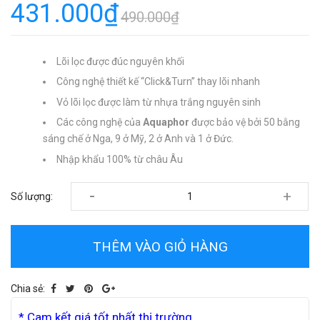
431.000₫
490.000₫
Lõi lọc được đúc nguyên khối
Công nghệ thiết kế “Click&Turn” thay lõi nhanh
Vỏ lõi lọc được làm từ nhựa trắng nguyên sinh
Các công nghệ của
Aquaphor
được bảo vệ bởi 50 bằng
sáng chế ở Nga, 9 ở Mỹ, 2 ở Anh và 1 ở Đức.
Nhập khẩu 100% từ châu Âu
-
+
Số lượng:
THÊM VÀO GIỎ HÀNG
Chia sẻ:
* Cam kết giá tốt nhất thị trường