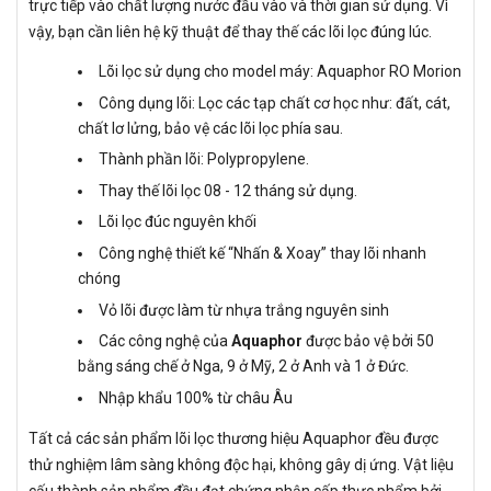
trực tiếp vào chất lượng nước đầu vào và thời gian sử dụng. Vì
vậy, bạn cần liên hệ kỹ thuật để thay thế các lõi lọc đúng lúc.
Lõi lọc sử dụng cho model máy: Aquaphor RO Morion
Công dụng lõi: Lọc các tạp chất cơ học như: đất, cát,
chất lơ lửng, bảo vệ các lõi lọc phía sau.
Thành phần lõi: Polypropylene.
Thay thế lõi lọc 08 - 12 tháng sử dụng.
Lõi lọc đúc nguyên khối
Công nghệ thiết kế “Nhấn & Xoay” thay lõi nhanh
chóng
Vỏ lõi được làm từ nhựa trắng nguyên sinh
Các công nghệ của
Aquaphor
được bảo vệ bởi 50
bằng sáng chế ở Nga, 9 ở Mỹ, 2 ở Anh và 1 ở Đức.
Nhập khẩu 100% từ châu Âu
Tất cả các sản phẩm lõi lọc thương hiệu Aquaphor đều được
thử nghiệm lâm sàng không độc hại, không gây dị ứng. Vật liệu
cấu thành sản phẩm đều đạt chứng nhận cấp thực phẩm bởi