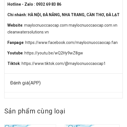
Hotline - Zalo : 0932 69 83 86
Chi nhánh: HÀ NỘI, ĐÀ NẴNG, NHA TRANG, CẦN THƠ, ĐÀ LẠT
Website
:
maylocnuoccaocap.com
maylocnuoccaocap.com.vn
cleanwatersolutions.vn
Fanpage
:
https://www.facebook.com/maylocnuoccaocap.fan
Youtube
:
https://youtu.be/wQ2Hy9wZ8gw
Tiktok
:
https://www.tiktok.com/@maylocnuoccaocap1
Đánh giá(APP)
Sản phẩm cùng loại