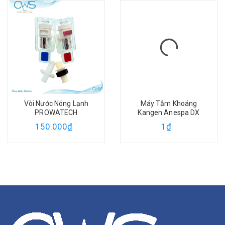
Vòi Nước Nóng Lạnh
Máy Tắm Khoáng
PROWATECH
Kangen Anespa DX
150.000₫
1₫