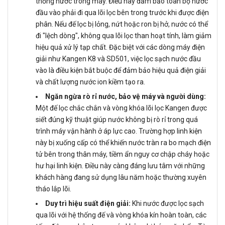
thống nước trong máy. Điều này đảm bảo toàn bộ nước
đầu vào phải đi qua lõi lọc bên trong trước khi được điện
phân. Nếu đế lọc bị lỏng, nứt hoặc ron bị hở, nước có thể
đi "lệch dòng", không qua lõi lọc than hoạt tính, làm giảm
hiệu quả xử lý tạp chất. Đặc biệt với các dòng máy điện
giải như Kangen K8 và SD501, việc lọc sạch nước đầu
vào là điều kiện bắt buộc để đảm bảo hiệu quả điện giải
và chất lượng nước ion kiềm tạo ra.
Ngăn ngừa rò rỉ nước, bảo vệ máy và người dùng:
Một đế lọc chắc chắn và vòng khóa lõi lọc Kangen được
siết đúng kỹ thuật giúp nước không bị rò rỉ trong quá
trình máy vận hành ở áp lực cao. Trường hợp linh kiện
này bị xuống cấp có thể khiến nước tràn ra bo mạch điện
tử bên trong thân máy, tiềm ẩn nguy cơ chập cháy hoặc
hư hại linh kiện. Điều này càng đáng lưu tâm với những
khách hàng đang sử dụng lâu năm hoặc thường xuyên
tháo lắp lõi.
Duy trì hiệu suất điện giải:
Khi nước được lọc sạch
qua lõi với hệ thống đế và vòng khóa kín hoàn toàn, các