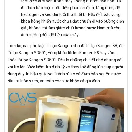
tấm điện cực bên trong máy không bị bám cặn bẩn. Từ
đó đảm bảo hiệu suất điện phân ổn định, tăng nồng độ
hydrogen và kéo dài tuổi thọ thiết bị. Nếu đế hoặc vòng
khóa hỏng khiến nước chưa đạt chuẩn đi vào buồng điện
giải, không chỉ làm giảm chất lượng nước kiềm mà còn
ảnh hưởng đến độ bền của máy.
Tóm lại, các phụ kiện lõi lọc Kangen như đế lõi lọc Kangen K8, đế
lõi lọc Kangen SD501, vòng khóa lõi lọc Kangen K8 hay vòng
khóa lõi lọc Kangen SD501. Đều là những chi tiết nhỏ nhưng có
vai trò lớn. Việc kiểm tra định kỳ và thay thế đúng lúc giúp người
dùng duy trì hiệu quả lọc. Tránh rủi ro và đảm bảo nguồn nước
đầu ra luôn sạch, an toàn cho sức khỏe cả gia đình.