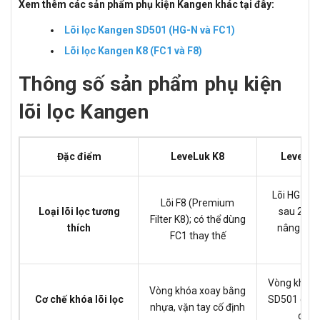
Xem thêm các sản phẩm phụ kiện Kangen khác tại đây:
Lõi lọc Kangen SD501 (HG-N và FC1)
Lõi lọc Kangen K8 (FC1 và F8)
Thông số sản phẩm phụ kiện
lõi lọc Kangen
Đặc điểm
LeveLuk K8
LeveLuk
Lõi HG-N 
Lõi F8 (Premium
Loại lõi lọc tương
sau 2011)
Filter K8); có thể dùng
thích
nâng cấp
FC1 thay thế
FC
Vòng khóa 
Vòng khóa xoay bằng
Cơ chế khóa lõi lọc
SD501 cũ c
nhựa, vặn tay cố định
cần 