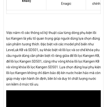
khảo)
Enagic
chính hãn
Việc nắm rõ các thông số kỹ thuật của từng dòng phụ kiện lõi
lọc Kangen là yếu tố quan trọng giúp người dùng lựa chọn đúng
sản phẩm tương thích. Đặc biệt với các model phổ biến như
LeveLuk K8 và SD501, sự khác biệt về lõi lọc và cơ chế khóa yêu
cầu người dùng cần phân biệt rõ ràng giữa đế lõi lọc Kangen K8,
đế lõi lọc Kangen SD501, cũng như vòng khóa lõi lọc Kangen K8
và vòng khóa lõi lọc Kangen SD501. Lựa chọn đúng loại phụ kiện
lõi lọc Kangen không chỉ đảm bảo độ kín nước hoàn hảo mà còn
giúp máy vận hành ổn định, bền bỉ và duy trì chất lượng nước
ion kiềm ở mức tối ưu.