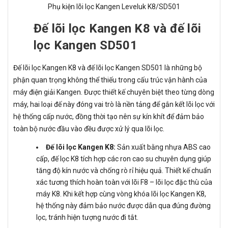
Phụ kiện lõi lọc Kangen Leveluk K8/SD501
Đế lõi lọc Kangen K8 và đế lõi
lọc Kangen SD501
Đế lõi lọc Kangen K8 và đế lõi lọc Kangen SD501 là những bộ
phận quan trọng không thể thiếu trong cấu trúc vận hành của
máy điện giải Kangen. Được thiết kế chuyên biệt theo từng dòng
máy, hai loại đế này đóng vai trò là nền tảng để gắn kết lõi lọc với
hệ thống cấp nước, đồng thời tạo nên sự kín khít để đảm bảo
toàn bộ nước đầu vào đều được xử lý qua lõi lọc.
Đế lõi lọc Kangen K8:
Sản xuất bằng nhựa ABS cao
cấp, đế lọc K8 tích hợp các ron cao su chuyên dụng giúp
tăng độ kín nước và chống rò rỉ hiệu quả. Thiết kế chuẩn
xác tương thích hoàn toàn với lõi F8 – lõi lọc đặc thù của
máy K8. Khi kết hợp cùng vòng khóa lõi lọc Kangen K8,
hệ thống này đảm bảo nước được dẫn qua đúng đường
lọc, tránh hiện tượng nước đi tắt.