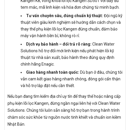
Kangen K8, vòng khóa lõi lọc Kangen SD501 với đầy đủ
tem mác, mã linh kiện và hóa đơn chứng từ minh bạch.
Tư vấn chuyên sâu, đúng chuẩn kỹ thuật:
Đội ngũ kỹ
thuật viên giàu kinh nghiệm sẽ hướng dẫn cách chọn và
thay thế phụ kiện lõi lọc Kangen đúng chuẩn, đảm bảo
máy vận hành bền bỉ, không rò rỉ.
Dịch vụ bảo hành – đổi trả rõ ràng:
Clean Water
Solutions hỗ trợ đổi mới linh kiện nếu phát hiện lỗi kỹ
thuật từ nhà sản xuất, bảo hành theo đúng quy định
chính hãng Enagic.
Giao hàng nhanh toàn quốc:
Dù bạn ở đâu, chúng tôi
vẫn cam kết giao hàng nhanh chóng, đóng gói cẩn thận
và hỗ trợ lắp đặt nếu cần thiết.
Nếu bạn đang tìm kiếm địa chỉ uy tín để thay thế hoặc nâng cấp
phụ kiện lõi lọc Kangen, đừng ngần ngại liên hệ với Clean Water
Solutions. Chúng tôi luôn sẵn sàng hỗ trợ bạn trong hành trình
chăm sóc sức khỏe từ nguồn nước tinh khiết và chuẩn ion kiềm
Nhật Bản.