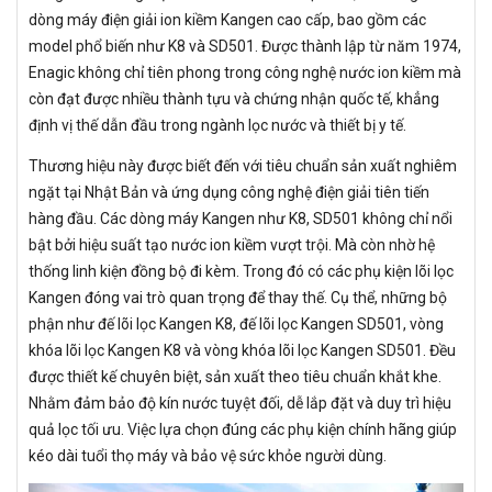
dòng máy điện giải ion kiềm Kangen cao cấp, bao gồm các
model phổ biến như K8 và SD501. Được thành lập từ năm 1974,
Enagic không chỉ tiên phong trong công nghệ nước ion kiềm mà
còn đạt được nhiều thành tựu và chứng nhận quốc tế, khẳng
định vị thế dẫn đầu trong ngành lọc nước và thiết bị y tế.
Thương hiệu này được biết đến với tiêu chuẩn sản xuất nghiêm
ngặt tại Nhật Bản và ứng dụng công nghệ điện giải tiên tiến
hàng đầu. Các dòng máy Kangen như K8, SD501 không chỉ nổi
bật bởi hiệu suất tạo nước ion kiềm vượt trội. Mà còn nhờ hệ
thống linh kiện đồng bộ đi kèm. Trong đó có các phụ kiện lõi lọc
Kangen đóng vai trò quan trọng để thay thế. Cụ thể, những bộ
phận như đế lõi lọc Kangen K8, đế lõi lọc Kangen SD501, vòng
khóa lõi lọc Kangen K8 và vòng khóa lõi lọc Kangen SD501. Đều
được thiết kế chuyên biệt, sản xuất theo tiêu chuẩn khắt khe.
Nhằm đảm bảo độ kín nước tuyệt đối, dễ lắp đặt và duy trì hiệu
quả lọc tối ưu. Việc lựa chọn đúng các phụ kiện chính hãng giúp
kéo dài tuổi thọ máy và bảo vệ sức khỏe người dùng.