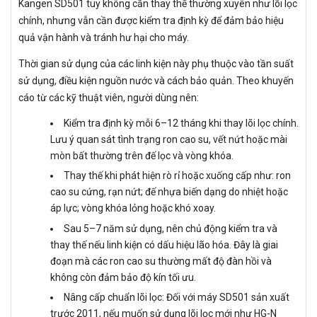
Kangen SD501 tuy không cần thay thế thường xuyên như lõi lọc
chính, nhưng vẫn cần được kiểm tra định kỳ để đảm bảo hiệu
quả vận hành và tránh hư hại cho máy.
Thời gian sử dụng của các linh kiện này phụ thuộc vào tần suất
sử dụng, điều kiện nguồn nước và cách bảo quản. Theo khuyến
cáo từ các kỹ thuật viên, người dùng nên:
Kiểm tra định kỳ mỗi 6–12 tháng khi thay lõi lọc chính.
Lưu ý quan sát tình trạng ron cao su, vết nứt hoặc mài
mòn bất thường trên đế lọc và vòng khóa.
Thay thế khi phát hiện rò rỉ hoặc xuống cấp như: ron
cao su cứng, rạn nứt; đế nhựa biến dạng do nhiệt hoặc
áp lực; vòng khóa lỏng hoặc khó xoay.
Sau 5–7 năm sử dụng, nên chủ động kiểm tra và
thay thế nếu linh kiện có dấu hiệu lão hóa. Đây là giai
đoạn mà các ron cao su thường mất độ đàn hồi và
không còn đảm bảo độ kín tối ưu.
Nâng cấp chuẩn lõi lọc: Đối với máy SD501 sản xuất
trước 2011, nếu muốn sử dụng lõi lọc mới như HG-N