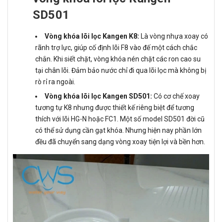
SD501
Vòng khóa lõi lọc Kangen K8:
Là vòng nhựa xoay có
rãnh trợ lực, giúp cố định lõi F8 vào đế một cách chắc
chắn. Khi siết chặt, vòng khóa nén chặt các ron cao su
tại chân lõi. Đảm bảo nước chỉ đi qua lõi lọc mà không bị
rò rỉ ra ngoài.
Vòng khóa lõi lọc Kangen SD501:
Có cơ chế xoay
tương tự K8 nhưng được thiết kế riêng biệt để tương
thích với lõi HG-N hoặc FC1. Một số model SD501 đời cũ
có thể sử dụng cần gạt khóa. Nhưng hiện nay phần lớn
đều đã chuyển sang dạng vòng xoay tiện lợi và bền hơn.