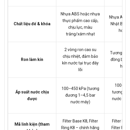
Nhựa ABS hoặc nhựa
Nhựa ABS t
thực phẩm cao cấp,
Chất liệu đế & khóa
Nhật Bản,
chịu lực, màu
hoặc 
trắng/xám nhạt
2 vòng ron cao su
Tương tự K8
chịu nhiệt, đảm bảo
Ron làm kín
đồng bộ vớ
kín nước tại trục đáy
hoặc
lõi
100–450
100–450 kPa (tương
Áp suất nước chịu
tương thí
đương 1–4,5 bar
được
nước thủy
nước máy)
Na
Filter Base K8, Filter
Filter Ba
Mã linh kiện (tham
Ring K8 – chính hãng
Filter Rin