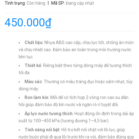
|
Tình trạng:
Còn hàng
Mã SP:
Đang cập nhật
450.000₫
Chất liệu
: Nhựa ABS cao cấp, chịu lực tốt, chống ăn mòn
và chịu nhiệt cao. Đảm bảo an toàn trong môi trường nước
liên tục.
Thiết kế
: Riêng biệt theo từng dòng máy để tương thích
tối đa.
Màu sắc
: Thường có màu trắng đục hoặc xám nhạt, tùy
dòng máy.
Ron làm kín
: Mỗi đế có tích hợp 2 vòng ron cao su đàn
hồi giúp đảm bảo độ kín nước và ngăn rò rỉ tuyệt đối.
Áp lực nước tương thích
: Hoạt động ổn định trong dải áp
suất từ 100–450 kPa (tương đương 1–4,5 bar).
Tính năng nổi bật
: Hỗ trợ kết nối chặt với lõi lọc, giúp
nước buộc phải đi qua lõi trước khi ra vòi, đảm bảo đúng quy