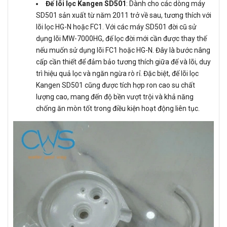
Đế lõi lọc Kangen SD501
: Dành cho các dòng máy
SD501 sản xuất từ năm 2011 trở về sau, tương thích với
lõi lọc HG-N hoặc FC1. Với các máy SD501 đời cũ sử
dụng lõi MW-7000HG, đế lọc đời mới cần được thay thế
nếu muốn sử dụng lõi FC1 hoặc HG-N. Đây là bước nâng
cấp cần thiết để đảm bảo tương thích giữa đế và lõi, duy
trì hiệu quả lọc và ngăn ngừa rò rỉ. Đặc biệt, đế lõi lọc
Kangen SD501 cũng được tích hợp ron cao su chất
lượng cao, mang đến độ bền vượt trội và khả năng
chống ăn mòn tốt trong điều kiện hoạt động liên tục.