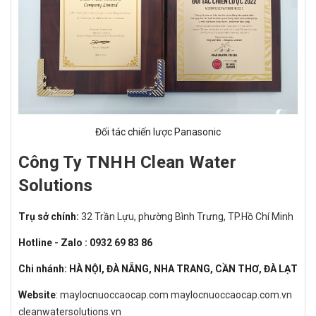
Đối tác chiến lược Panasonic
Công Ty TNHH Clean Water
Solutions
Trụ sở chính:
32 Trần Lựu, phường Bình Trưng, TP.Hồ Chí Minh
Hotline - Zalo : 0932 69 83 86
Chi nhánh: HÀ NỘI, ĐÀ NẴNG, NHA TRANG, CẦN THƠ, ĐÀ LẠT
Website
:
maylocnuoccaocap.com
maylocnuoccaocap.com.vn
cleanwatersolutions.vn