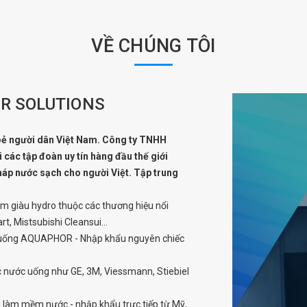
VỀ CHÚNG TÔI
R SOLUTIONS
hoẻ người dân Việt Nam. Công ty TNHH
i các tập đoàn uy tín hàng đầu thế giới
áp nước sạch cho người Việt. Tập trung
ềm giàu hydro thuộc các thương hiệu nổi
t, Mistsubishi Cleansui...
c uống AQUAPHOR - Nhập khẩu nguyên chiếc
ọc nước uống như GE, 3M, Viessmann, Stiebiel
à làm mềm nước - nhập khẩu trực tiếp từ Mỹ,