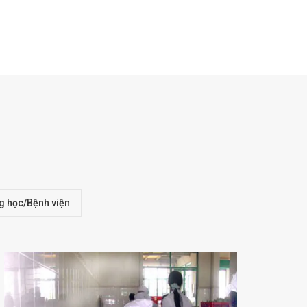
AQUAPHOR - The world leader in production of
water filter
Aquaphor - Siêu lọc sâu hoàn hảo và mạnh mẽ
Vì sao chọn hệ thống lọc tổng nhà RainSoft - Mỹ
g học/Bệnh viện
Rainsoft - EC5 Master van điện tử tiên tiến nhất thế
giới