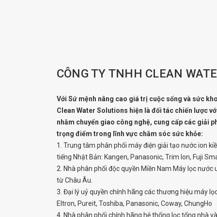
CÔNG TY TNHH CLEAN WATE
Với Sứ mệnh nâng cao giá trị cuộc sống và sức k
Clean Water Solutions hiện là đối tác chiến lược vớ
nhằm chuyển giao công nghệ, cung cấp các giải ph
trọng điểm trong lĩnh vực chăm sóc sức khỏe:
1. Trung tâm phân phối máy điện giải tạo nước ion ki
tiếng Nhật Bản: Kangen, Panasonic, Trim Ion, Fuji Smar
2. Nhà phân phối độc quyền Miền Nam Máy lọc nướ
từ Châu Âu.
3. Đại lý uỷ quyền chính hãng các thương hiệu máy l
Eltron, Pureit, Toshiba, Panasonic, Coway, ChungHo
4. Nhà phân phối chính hãng hệ thống lọc tổng nhà v