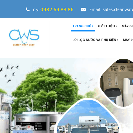
0932 69 83 86
Email: sales.cleanwa
Gọi:
TRANG CHỦ
GIỚI THIỆU
MÁY ĐI
LÕI LỌC NƯỚC VÀ PHỤ KIỆN
MÁY L