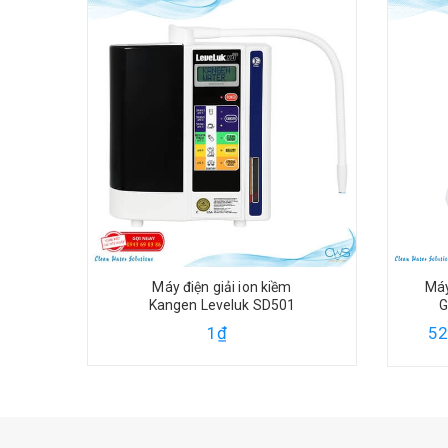
Máy điện giải Ion kiềm Trim Ion
Máy
Gracia - Hàng Nội Địa Nhật
G
52.900.000₫
44
76.000.000₫