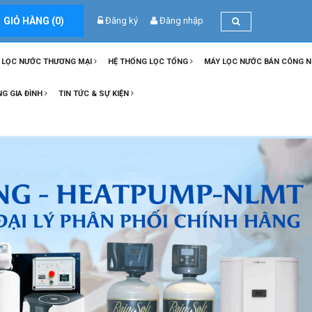
GIỎ HÀNG (
0
)
Đăng ký
Đăng nhập
 LỌC NƯỚC THƯƠNG MẠI
HỆ THỐNG LỌC TỔNG
MÁY LỌC NƯỚC BÁN CÔNG 
NG GIA ĐÌNH
TIN TỨC & SỰ KIỆN