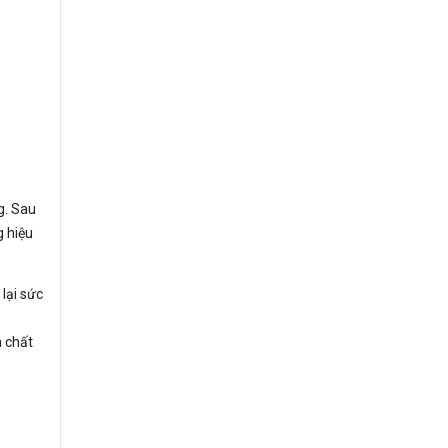
g. Sau
 hiệu
lại sức
à chất