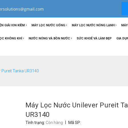
tersolutions@gmail.com
ỆN GIẢI ION KIỀM
MÁY LỌC NƯỚC UỐNG
MÁY LỌC NƯỚC NÓNG LẠNH
MÁY
ỌC KHÔNG KHÍ
NƯỚC NÓNG VÀ BỒN NƯỚC
SỨC KHOẺ VÀ LÀM ĐẸP
GIA DỤ
r Pureit Tanka UR3140
Máy Lọc Nước Unilever Pureit T
UR3140
|
Tình trạng:
Còn hàng
Mã SP: