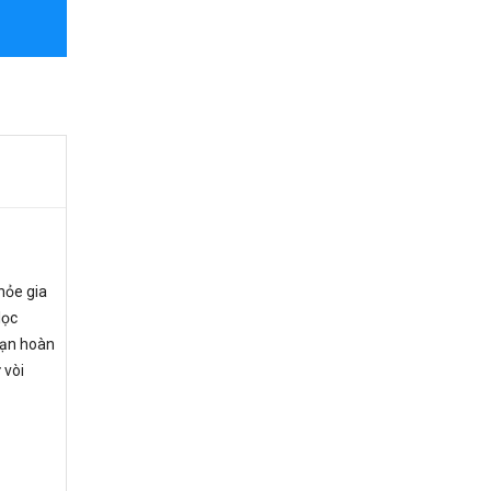
khỏe gia
lọc
Bạn hoàn
 vòi