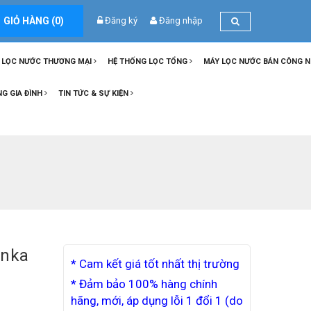
GIỎ HÀNG (
0
)
Đăng ký
Đăng nhập
 LỌC NƯỚC THƯƠNG MẠI
HỆ THỐNG LỌC TỔNG
MÁY LỌC NƯỚC BÁN CÔNG 
NG GIA ĐÌNH
TIN TỨC & SỰ KIỆN
anka
* Cam kết giá tốt nhất thị trường
* Đảm bảo 100% hàng chính
hãng, mới, áp dụng lỗi 1 đổi 1 (do