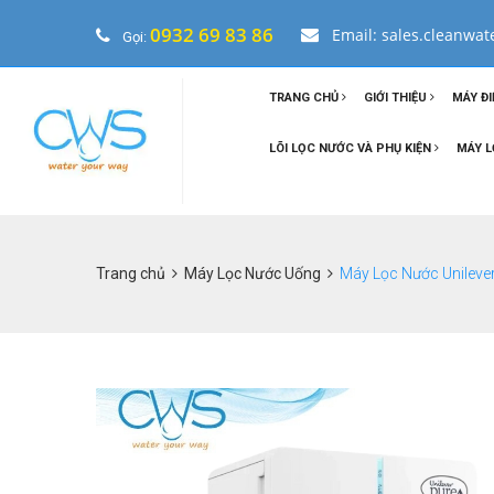
0932 69 83 86
Email: sales.cleanwa
Gọi:
TRANG CHỦ
GIỚI THIỆU
MÁY ĐI
LÕI LỌC NƯỚC VÀ PHỤ KIỆN
MÁY L
Trang chủ
Máy Lọc Nước Uống
Máy Lọc Nước Unileve