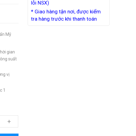
lỗi NSX)
* Giao hàng tận nơi, được kiểm
tra hàng trước khi thanh toán
uẩn Mỹ
hời gian
công suất
ờng vị
c 1
+