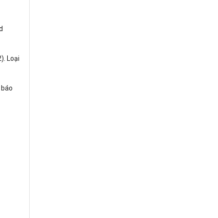
d
). Loại
ố báo