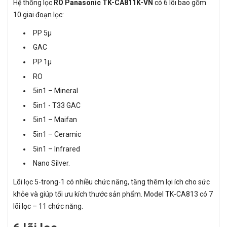
Hệ thống lọc
RO Panasonic TK-CA811K-VN
có 6 lõi bao gồm
10 giai đoạn lọc:
PP 5μ
GAC
PP 1μ
RO
5in1 – Mineral
5in1 - T33 GAC
5in1 – Maifan
5in1 – Ceramic
5in1 – Infrared
Nano Silver.
Lõi lọc 5-trong-1 có nhiều chức năng, tăng thêm lợi ích cho sức
khỏe và giúp tối ưu kích thước sản phẩm. Model TK-CA813 có 7
lõi lọc – 11 chức năng.