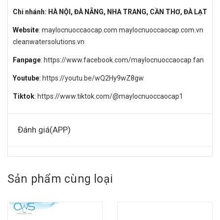
Chi nhánh: HÀ NỘI, ĐÀ NẴNG, NHA TRANG, CẦN THƠ, ĐÀ LẠT
Website
:
maylocnuoccaocap.com
maylocnuoccaocap.com.vn
cleanwatersolutions.vn
Fanpage
:
https://www.facebook.com/maylocnuoccaocap.fan
Youtube
:
https://youtu.be/wQ2Hy9wZ8gw
Tiktok
:
https://www.tiktok.com/@maylocnuoccaocap1
Đánh giá(APP)
Sản phẩm cùng loại