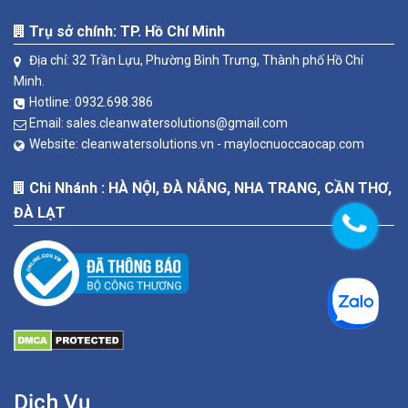
Trụ sở chính: TP. Hồ Chí Minh
Địa chỉ: 32 Trần Lựu, Phường Bình Trưng, Thành phố Hồ Chí
Minh.
Hotline:
0932.698.386
Email:
sales.cleanwatersolutions@gmail.com
Website:
cleanwatersolutions.vn -
maylocnuoccaocap.com
Chi Nhánh : HÀ NỘI, ĐÀ NẴNG, NHA TRANG, CẦN THƠ,
ĐÀ LẠT
Dịch Vụ