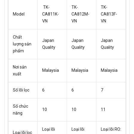
TK-
TK-
TK-
Model
CA811K-
CA812M-
CA813F-
VN
VN
VN
Chất
Japan
Japan
Japan
lượng sản
Quality
Quality
Quality
phẩm
Nơi sản
Malaysia
Malaysia
Malaysia
xuất
Số lõi lọc
6
6
7
Số chức
10
10
11
năng
Loại lõi
Loại lõi
Loại lõi RO:
Loại lõi lọc