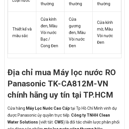
Loại nước
thường
thường
thường
Cửa kính
Cửa
Cửa kính
đen, Màu
gương
Thiết kế và
mờ, Màu
Vòi nước
đen, Màu
màu sắc
Vòi nước
Bạc /
Vòi nước
Đen
Cong Đen
Đen
Địa chỉ mua Máy lọc nước RO
Panasonic TK-CA812M-VN
chính hãng uy tín tại TP.HCM
Cửa hàng
Máy Lọc Nước Cao Cấp
tại Tp Hồ Chí Minh vinh dự
được Panasonic ủy quyền trực tiếp.
Công ty TNHH Clean
Water Solutions
(viết tắt:
CWS
) là đối tác chiến lược phân phối
các dòng sản phẩm
máy lọc nước uống thương hiệu