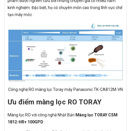
phẩm được nghiên cứu bởi những chuyên gia có nhiều năm
kinh nghiệm. Đặc biệt, họ có chuyên môn cao trong lĩnh vực chế
tạo máy móc.
Công nghệ RO màng lọc Toray máy Panasonic TK-CA812M-VN
Ưu điểm màng lọc RO TORAY
Màng lọc RO với công nghệ Nhật Bản
Màng lọc TORAY CSM
1812-HR+ 100GPD
: