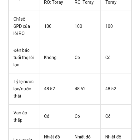
RO: Toray
RO: Toray
Toray
Chỉ số
GPD của
100
100
100
lõi RO
Đèn báo
tuổi thọ lõi
Không
Có
Có
lọc
Tỷ lệ nước
lọc/nước
48:52
48:52
48:52
thải
Van áp
Có
Có
Có
thấp
Nhiệt độ
Nhiệt độ
Nhiệt độ