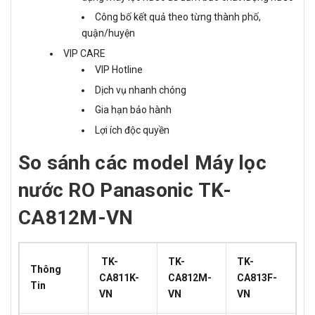
Công bố kết quả theo từng thành phố,
quận/huyện
VIP CARE
VIP Hotline
Dịch vụ nhanh chóng
Gia hạn bảo hành
Lợi ích độc quyền
So sánh các model Máy lọc
nước RO Panasonic TK-
CA812M-VN
TK-
TK-
TK-
Thông
CA811K-
CA812M-
CA813F-
Tin
VN
VN
VN