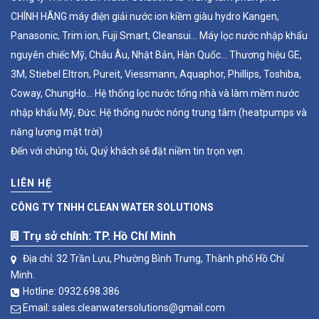
CHÍNH HÃNG máy điện giải nước ion kiềm giàu hydro Kangen,
Panasonic, Trim ion, Fuji Smart, Cleansui... Máy lọc nước nhập khẩu
nguyên chiếc Mỹ, Châu Âu, Nhật Bản, Hàn Quốc... Thương hiệu GE,
3M, Stiebel Eltron, Pureit, Viessmann, Aquaphor, Phillips, Toshiba,
Coway, ChungHo... Hệ thống lọc nước tổng nhà và làm mềm nước
nhập khẩu Mỹ, Đức. Hệ thống nước nóng trung tâm (heatpumps và
năng lượng mặt trời)
Đến với chúng tôi, Quý khách sẽ đặt niềm tin trọn vẹn.
LIÊN HỆ
CÔNG TY TNHH CLEAN WATER SOLUTIONS
Trụ sở chính: TP. Hồ Chí Minh
Địa chỉ: 32 Trần Lựu, Phường Bình Trưng, Thành phố Hồ Chí
Minh.
Hotline:
0932.698.386
Email:
sales.cleanwatersolutions@gmail.com