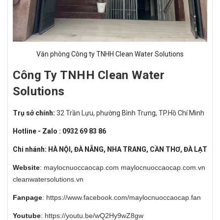
Văn phòng Công ty TNHH Clean Water Solutions
Công Ty TNHH Clean Water
Solutions
Trụ sở chính:
32 Trần Lựu, phường Bình Trưng, TP.Hồ Chí Minh
Hotline - Zalo : 0932 69 83 86
Chi nhánh: HÀ NỘI, ĐÀ NẴNG, NHA TRANG, CẦN THƠ, ĐÀ LẠT
Website
:
maylocnuoccaocap.com
maylocnuoccaocap.com.vn
cleanwatersolutions.vn
Fanpage
:
https://www.facebook.com/maylocnuoccaocap.fan
Youtube
:
https://youtu.be/wQ2Hy9wZ8gw