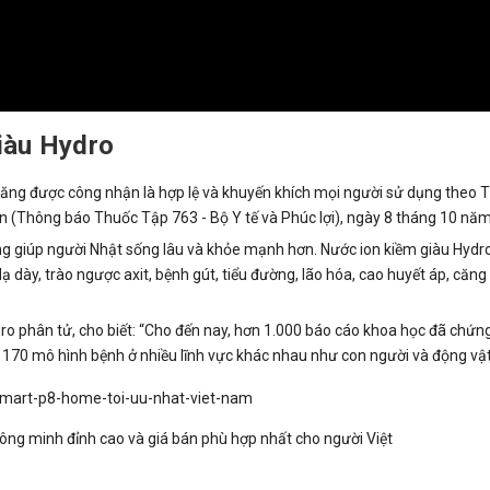
iàu Hydro
năng được công nhận là hợp lệ và khuyến khích mọi người sử dụng theo 
ản (Thông báo Thuốc Tập 763 - Bộ Y tế và Phúc lợi), ngày 8 tháng 10 nă
ọng giúp người Nhật sống lâu và khỏe mạnh hơn. Nước ion kiềm giàu Hydro
ạ dày, trào ngược axit, bệnh gút, tiểu đường, lão hóa, cao huyết áp, căng
ro phân tử, cho biết: “Cho đến nay, hơn 1.000 báo cáo khoa học đã chứn
ơn 170 mô hình bệnh ở nhiều lĩnh vực khác nhau như con người và động vật
ng minh đỉnh cao và giá bán phù hợp nhất cho người Việt