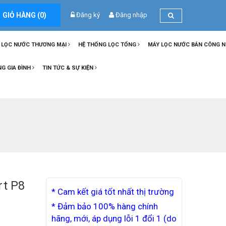
GIỎ HÀNG (
0
)
Đăng ký
Đăng nhập
 LỌC NƯỚC THƯƠNG MẠI
HỆ THỐNG LỌC TỔNG
MÁY LỌC NƯỚC BÁN CÔNG 
NG GIA ĐÌNH
TIN TỨC & SỰ KIỆN
rt P8
* Cam kết giá tốt nhất thị trường
* Đảm bảo 100% hàng chính
hãng, mới, áp dụng lỗi 1 đổi 1 (do