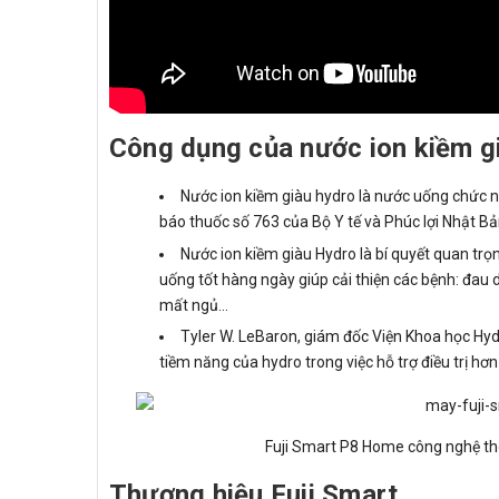
Công dụng của nước ion kiềm g
Nước ion kiềm giàu hydro là nước uống chức 
báo thuốc số 763 của Bộ Y tế và Phúc lợi Nhật B
Nước ion kiềm giàu Hydro là bí quyết quan tr
uống tốt hàng ngày giúp cải thiện các bệnh: đau d
mất ngủ...
Tyler W. LeBaron, giám đốc Viện Khoa học Hyd
tiềm năng của hydro trong việc hỗ trợ điều trị h
Fuji Smart P8 Home công nghệ thô
Thương hiệu Fuji Smart