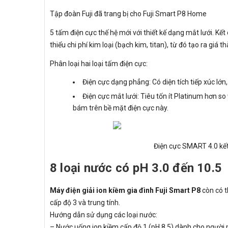
Tập đoàn Fuji đã trang bị cho Fuji Smart P8 Home
5 tấm điện cực thế hệ mới với thiết kế dạng mắt lưới. K
thiểu chi phí kim loại (bạch kim, titan), từ đó tạo ra giá t
Phân loại hai loại tấm điện cực:
Điện cực dạng phẳng: Có diện tích tiếp xúc lớn
Điện cực mắt lưới: Tiêu tốn ít Platinum hơn so
bám trên bề mặt điện cực này.
Điện cực SMART 4.0 kết
8 loại nước có pH 3.0 đến 10.5
Máy điện giải ion kiềm gia đình Fuji Smart P8
còn có t
cấp độ 3 và trung tính.
Hướng dẫn sử dụng các loại nước:
– Nước uống ion kiềm cấp độ 1 (pH 8.5) dành cho người 