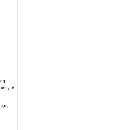
ông
uẩn y tế
 cực,