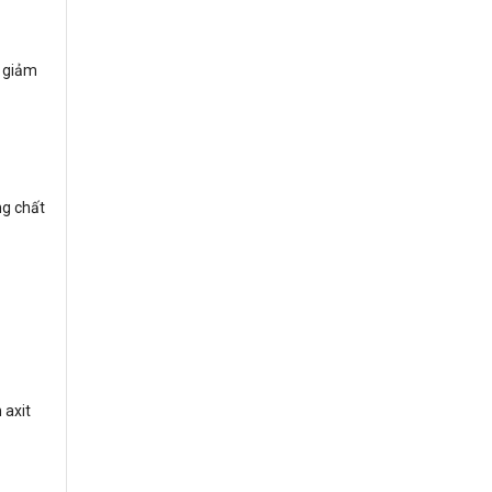
p giảm
ng chất
 axit