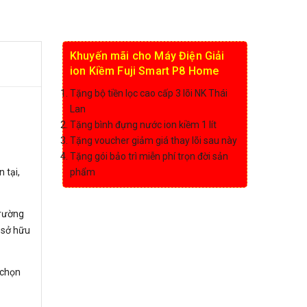
Khuyến mãi cho Máy Điện Giải
ion Kiềm Fuji Smart P8 Home
Tặng bộ tiền lọc cao cấp 3 lõi NK Thái
Lan
Tặng bình đựng nước ion kiềm 1 lít
Tặng voucher giảm giá thay lõi sau này
Tặng gói bảo trì miễn phí trọn đời sản
 tại,
phẩm
trường
i sở hữu
 chọn