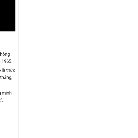
Thông
m 1965.
 là thức
 thẳng,
g minh
”.