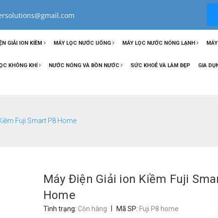
tersolutions@gmail.com
ỆN GIẢI ION KIỀM
MÁY LỌC NƯỚC UỐNG
MÁY LỌC NƯỚC NÓNG LẠNH
MÁY
ỌC KHÔNG KHÍ
NƯỚC NÓNG VÀ BỒN NƯỚC
SỨC KHOẺ VÀ LÀM ĐẸP
GIA DỤ
 Kiềm Fuji Smart P8 Home
Máy Điện Giải ion Kiềm Fuji Sma
Home
|
Tình trạng:
Còn hàng
Mã SP:
Fuji P8 home