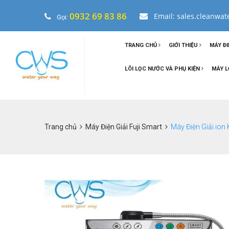
0932 69 83 86
Email: sales.cleanwa
Gọi:
TRANG CHỦ
GIỚI THIỆU
MÁY ĐI
LÕI LỌC NƯỚC VÀ PHỤ KIỆN
MÁY L
Trang chủ
Máy Điện Giải Fuji Smart
Máy Điện Giải ion