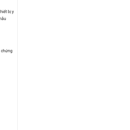
iết bị y
 mẫu
ố chứng