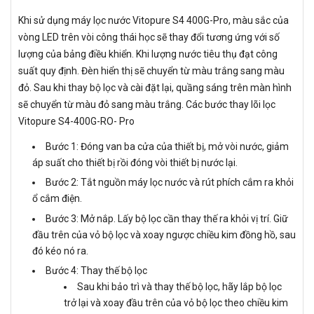
Khi sử dụng máy lọc nước Vitopure S4 400G-Pro, màu sắc của
vòng LED trên vòi công thái học sẽ thay đổi tương ứng với số
lượng của bảng điều khiển. Khi lượng nước tiêu thụ đạt công
suất quy định. Đèn hiển thị sẽ chuyển từ màu trắng sang màu
đỏ. Sau khi thay bộ lọc và cài đặt lại, quầng sáng trên màn hình
sẽ chuyển từ màu đỏ sang màu trắng. Các bước thay lõi lọc
Vitopure S4-400G-RO- Pro
Bước 1: Đóng van ba cửa của thiết bị, mở vòi nước, giảm
áp suất cho thiết bị rồi đóng vòi thiết bị nước lại.
Bước 2: Tắt nguồn máy lọc nước và rút phích cắm ra khỏi
ổ cắm điện.
Bước 3: Mở nắp. Lấy bộ lọc cần thay thế ra khỏi vị trí. Giữ
đầu trên của vỏ bộ lọc và xoay ngược chiều kim đồng hồ, sau
đó kéo nó ra.
Bước 4: Thay thế bộ lọc
Sau khi bảo trì và thay thế bộ lọc, hãy lắp bộ lọc
trở lại và xoay đầu trên của vỏ bộ lọc theo chiều kim