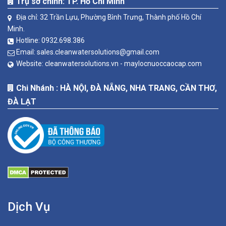
Trụ sở chính: TP. Hồ Chí Minh
Địa chỉ: 32 Trần Lựu, Phường Bình Trưng, Thành phố Hồ Chí
Minh.
Hotline:
0932.698.386
Email:
sales.cleanwatersolutions@gmail.com
Website:
cleanwatersolutions.vn -
maylocnuoccaocap.com
Chi Nhánh : HÀ NỘI, ĐÀ NẴNG, NHA TRANG, CẦN THƠ,
ĐÀ LẠT
Dịch Vụ