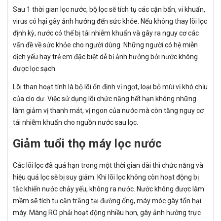
Sau 1 thời gian lọc nước, bộ lọc sẽ tích tụ các cặn bẩn, vi khuẩn,
virus có hại gây ảnh hưởng đến sức khỏe. Nếu không thay lõi lọc
định kỳ, nước có thể bị tái nhiễm khuẩn và gây ra nguy cơ các
vấn đề về sức khỏe cho người dùng. Những người có hệ miễn
dịch yếu hay trẻ em đặc biệt dễ bị ảnh hưởng bởi nước không
được lọc sạch.
Lõi than hoạt tính là bộ lõi ổn định vị ngọt, loại bỏ mùi vị khó chịu
của clo dư. Việc sử dụng lõi chức năng hết hạn không những
làm giảm vị thanh mát, vị ngon của nước mà còn tăng nguy cơ
tái nhiễm khuẩn cho nguồn nước sau lọc.
Giảm tuổi thọ máy lọc nước
Các lõi lọc đã quá hạn trong một thời gian dài thì chức năng và
hiệu quả lọc sẽ bị suy giảm. Khi lõi lọc không còn hoạt động bị
tắc khiến nước chảy yếu, không ra nước. Nước không được làm
mềm sẽ tích tụ cặn trắng tại đường ống, máy móc gây tổn hại
máy. Màng RO phải hoạt động nhiều hơn, gây ảnh hưởng trực