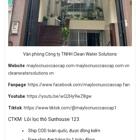
Văn phòng Công ty TNHH Clean Water Solutions
Website
:
maylocnuoccaocap.com
maylocnuoccaocap.com.vn
cleanwatersolutions.vn
Fanpage
:
https://www.facebook.com/maylocnuoccaocap.fan
Youtube
:
https://youtu.be/wQ2Hy9wZ8gw
Tiktok
:
https://www.tiktok.com/@maylocnuoccaocap1
CTKM Lõi lọc thô Sunhouse 123:
Ship COD toàn quốc, được đồng kiểm
Free ship đơn hàng từ 1 triệu đồng