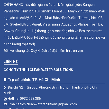
CHÍNH HÃNG máy điện giải nước ion kiềm giàu hydro Kangen,
Panasonic, Trim ion, Fuji Smart, Cleansui... Máy lọc nước nhập khẩu
nguyên chiếc Mỹ, Châu Âu, Nhật Bản, Hàn Quốc... Thương hiệu GE,
3M, Stiebel Eltron, Pureit, Viessmann, Aquaphor, Phillips, Toshiba,
Coway, ChungHo... Hệ thống lọc nước tổng nhà và làm mềm nước
nhập khẩu Mỹ, Đức. Hệ thống nước nóng trung tâm (heatpumps và
năng lượng mặt trời)
Đến với chúng tôi, Quý khách sẽ đặt niềm tin trọn vẹn.
LIÊN HỆ
CÔNG TY TNHH CLEAN WATER SOLUTIONS
Trụ sở chính: TP. Hồ Chí Minh
Địa chỉ: 32 Trần Lựu, Phường Bình Trưng, Thành phố Hồ Chí
Minh.
Hotline:
0932.698.386
Email:
sales.cleanwatersolutions@gmail.com