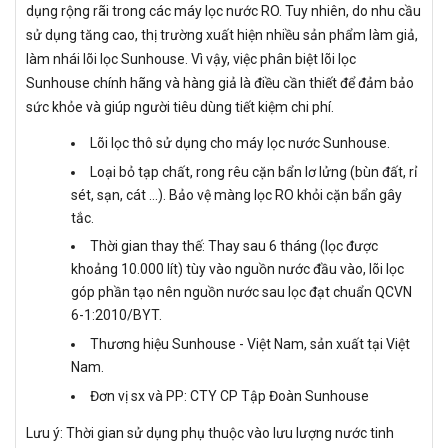
dụng rộng rãi trong các máy lọc nước RO. Tuy nhiên, do nhu cầu
sử dụng tăng cao, thị trường xuất hiện nhiều sản phẩm làm giả,
làm nhái lõi lọc Sunhouse. Vì vậy, việc phân biệt lõi lọc
Sunhouse chính hãng và hàng giả là điều cần thiết để đảm bảo
sức khỏe và giúp người tiêu dùng tiết kiệm chi phí.
Lõi lọc thô sử dụng cho máy lọc nước Sunhouse.
Loại bỏ tạp chất, rong rêu cặn bẩn lơ lửng (bùn đất, rỉ
sét, sạn, cát …). Bảo vệ màng lọc RO khỏi cặn bẩn gây
tắc.
Thời gian thay thế: Thay sau 6 tháng (lọc được
khoảng 10.000 lít) tùy vào nguồn nước đầu vào, lõi lọc
góp phần tạo nên nguồn nước sau lọc đạt chuẩn QCVN
6-1:2010/BYT.
Thương hiệu Sunhouse - Việt Nam, sản xuất tại Việt
Nam.
Đơn vị sx và PP: CTY CP Tập Đoàn Sunhouse
Lưu ý: Thời gian sử dụng phụ thuộc vào lưu lượng nước tinh