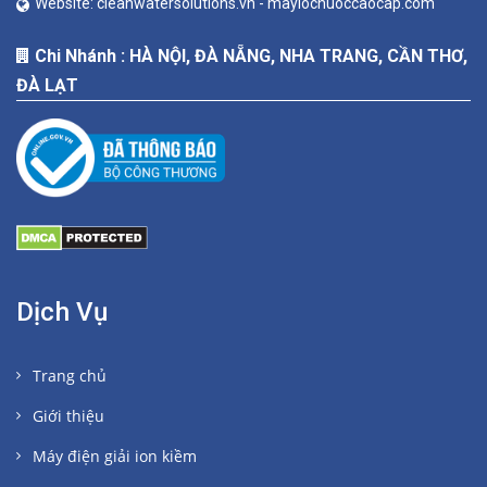
Website:
cleanwatersolutions.vn -
maylocnuoccaocap.com
Chi Nhánh : HÀ NỘI, ĐÀ NẴNG, NHA TRANG, CẦN THƠ,
ĐÀ LẠT
Dịch Vụ
Trang chủ
Giới thiệu
Máy điện giải ion kiềm