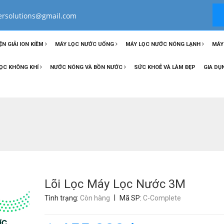
tersolutions@gmail.com
ỆN GIẢI ION KIỀM
MÁY LỌC NƯỚC UỐNG
MÁY LỌC NƯỚC NÓNG LẠNH
MÁY
ỌC KHÔNG KHÍ
NƯỚC NÓNG VÀ BỒN NƯỚC
SỨC KHOẺ VÀ LÀM ĐẸP
GIA DỤ
Lõi Lọc Máy Lọc Nước 3M
|
Tình trạng:
Còn hàng
Mã SP:
C-Complete