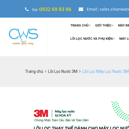
0932 69 83 86
Email: sales.cleanwa
Gọi:
TRANG CHỦ
GIỚI THIỆU
MÁY ĐI
LÕI LỌC NƯỚC VÀ PHỤ KIỆN
MÁY L
Trang chủ
Lõi Lọc Nước 3M
Lõi Lọc Máy Lọc Nước 3M