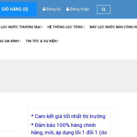
GIỎ HÀNG (
0
)
Đăng ký
Đăng nhập
 LỌC NƯỚC THƯƠNG MẠI
HỆ THỐNG LỌC TỔNG
MÁY LỌC NƯỚC BÁN CÔNG 
NG GIA ĐÌNH
TIN TỨC & SỰ KIỆN
* Cam kết giá tốt nhất thị trường
* Đảm bảo 100% hàng chính
hãng, mới, áp dụng lỗi 1 đổi 1 (do