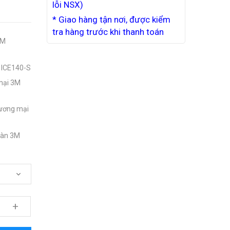
lỗi NSX)
* Giao hàng tận nơi, được kiểm
tra hàng trước khi thanh toán
3M
 ICE140-S
mại 3M
hương mại
bàn 3M
+