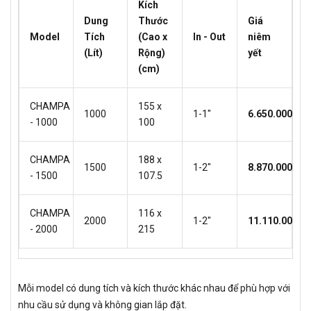
Kích
Dung
Thước
Giá
Model
Tích
(Cao x
In - Out
niêm
(Lít)
Rộng)
yết
(cm)
CHAMPA
155 x
1000
1-1"
6.650.000đ
- 1000
100
CHAMPA
188 x
1500
1-2"
8.870.000đ
- 1500
107.5
CHAMPA
116 x
2000
1-2"
11.110.000đ
- 2000
215
Mỗi model có dung tích và kích thước khác nhau để phù hợp với
nhu cầu sử dụng và không gian lắp đặt.