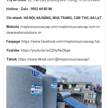
Trụ sở chính:
32 Trần Lựu, phường Bình Trưng, TP.Hồ Chí Minh
Hotline - Zalo : 0932 69 83 86
Chi nhánh: HÀ NỘI, ĐÀ NẴNG, NHA TRANG, CẦN THƠ, ĐÀ LẠT
Website
:
maylocnuoccaocap.com
maylocnuoccaocap.com.vn
cleanwatersolutions.vn
Fanpage
:
https://www.facebook.com/maylocnuoccaocap.fan
Youtube
:
https://youtu.be/wQ2Hy9wZ8gw
Tiktok
:
https://www.tiktok.com/@maylocnuoccaocap1