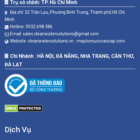
Trụ sở chính: TP. Hồ Chí Minh
Địa chỉ: 32 Trần Lựu, Phường Bình Trưng, Thành phố Hồ Chí
Minh.
Hotline:
0932.698.386
Email:
sales.cleanwatersolutions@gmail.com
Website:
cleanwatersolutions.vn -
maylocnuoccaocap.com
Chi Nhánh : HÀ NỘI, ĐÀ NẴNG, NHA TRANG, CẦN THƠ,
ĐÀ LẠT
Dịch Vụ