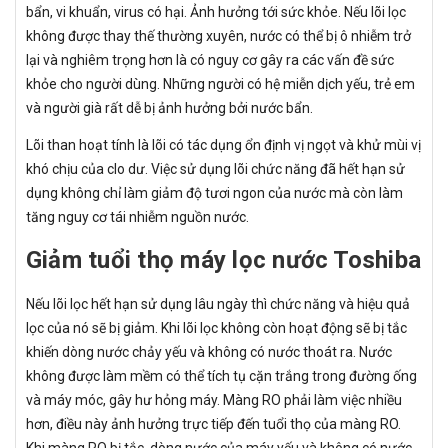
bẩn, vi khuẩn, virus có hại. Ảnh hưởng tới sức khỏe. Nếu lõi lọc
không được thay thế thường xuyên, nước có thể bị ô nhiễm trở
lại và nghiêm trọng hơn là có nguy cơ gây ra các vấn đề sức
khỏe cho người dùng. Những người có hệ miễn dịch yếu, trẻ em
và người già rất dễ bị ảnh hưởng bởi nước bẩn.
Lõi than hoạt tính là lõi có tác dụng ổn định vị ngọt và khử mùi vị
khó chịu của clo dư. Việc sử dụng lõi chức năng đã hết hạn sử
dụng không chỉ làm giảm độ tươi ngon của nước mà còn làm
tăng nguy cơ tái nhiễm nguồn nước.
Giảm tuổi thọ máy lọc nước Toshiba
Nếu lõi lọc hết hạn sử dụng lâu ngày thì chức năng và hiệu quả
lọc của nó sẽ bị giảm. Khi lõi lọc không còn hoạt động sẽ bị tắc
khiến dòng nước chảy yếu và không có nước thoát ra. Nước
không được làm mềm có thể tích tụ cặn trắng trong đường ống
và máy móc, gây hư hỏng máy. Màng RO phải làm việc nhiều
hơn, điều này ảnh hưởng trực tiếp đến tuổi thọ của màng RO.