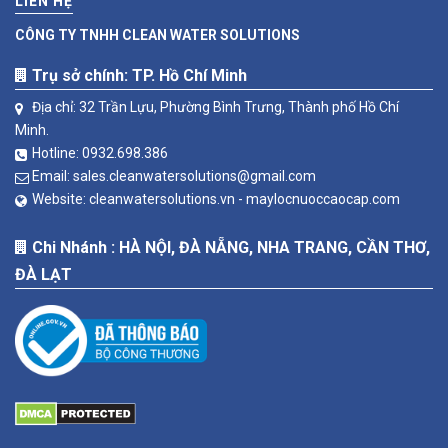
LIÊN HỆ
CÔNG TY TNHH CLEAN WATER SOLUTIONS
Trụ sở chính: TP. Hồ Chí Minh
Địa chỉ: 32 Trần Lựu, Phường Bình Trưng, Thành phố Hồ Chí
Minh.
Hotline:
0932.698.386
Email:
sales.cleanwatersolutions@gmail.com
Website:
cleanwatersolutions.vn -
maylocnuoccaocap.com
Chi Nhánh : HÀ NỘI, ĐÀ NẴNG, NHA TRANG, CẦN THƠ,
ĐÀ LẠT