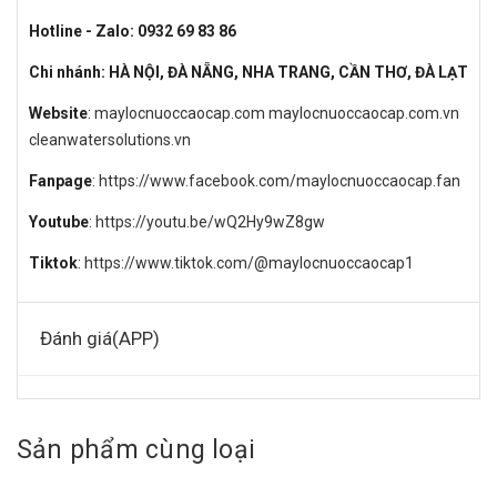
Hotline - Zalo: 0932 69 83 86
Chi nhánh: HÀ NỘI, ĐÀ NẴNG, NHA TRANG, CẦN THƠ, ĐÀ LẠT
Website
:
maylocnuoccaocap.com
maylocnuoccaocap.com.vn
cleanwatersolutions.vn
Fanpage
:
https://www.facebook.com/maylocnuoccaocap.fan
Youtube
:
https://youtu.be/wQ2Hy9wZ8gw
Tiktok
:
https://www.tiktok.com/@maylocnuoccaocap1
Đánh giá(APP)
Sản phẩm cùng loại